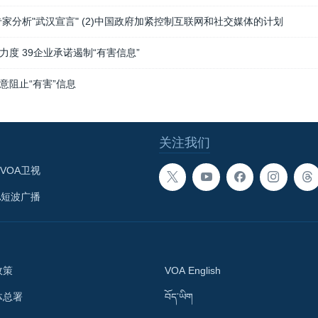
专家分析"武汉宣言" (2)中国政府加紧控制互联网和社交媒体的计划
度 39企业承诺遏制“有害信息”
意阻止“有害”信息
关注我们
VOA卫视
A短波广播
政策
VOA English
体总署
བོད་ཡིག