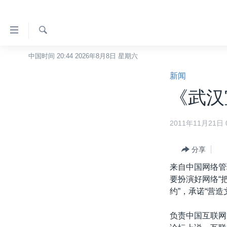
无
障
碍
检
中国时间 20:44 2026年8月8日 星期六
主页
索
链
新闻
美国
接
《武汉
中国
跳
转
台湾
2011年11月21日 0
到
港澳
内
容
分享
国际
跳
来自中国网络管
分类新闻
最新国际新闻
转
要扮演好网络“
到
美中关系
印太
经济·金融·贸易
约”，承诺“营
导
热点专题
中东
人权·法律·宗教
航
负责中国互联网
跳
VOA视频
欧洲
科教·文娱·体健
白宫要闻