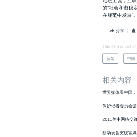
论坛上说，互联
转
的“社会和谐稳
VOA今日焦点
非洲
军事
国会报道
到
在规范中发展”
检
中文广播
美洲
劳工
美中关系
索
全球议题
环境
美国建国250周年
分享
埃博拉疫情
This item is part of
美国之音专访
新闻
中国
重要讲话与声明
台海两岸关系
相关内容
南中国海争端
世界媒体看中国：
关注西藏
保护记者委员会谴
关注新疆
GEN Z 看美国
2011美中网络交
移动设备突破官媒