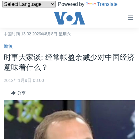
Powered by
Translate
无
障
碍
中国时间 13:02 2026年8月8日 星期六
主页
链
新闻
接
美国
时事大家谈: 经常帐盈余减少对中国经济
跳
中国
意味着什么？
转
台湾
到
2012年1月9日 08:00
内
港澳
容
分享
国际
跳
转
分类新闻
最新国际新闻
到
美中关系
印太
经济·金融·贸易
导
航
热点专题
中东
人权·法律·宗教
跳