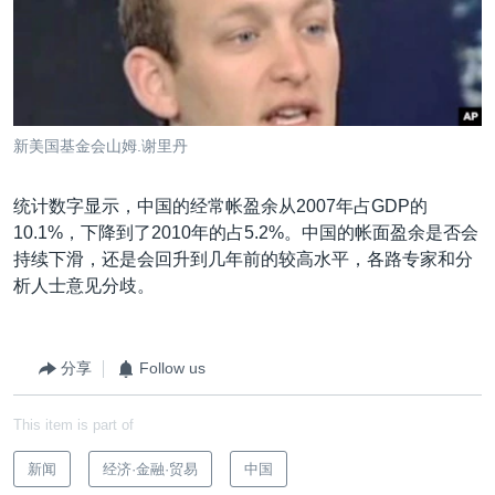
VOA视频
欧洲
科教·文娱·体健
白宫要闻
转
到
VOA今日焦点
非洲
军事
国会报道
检
中文广播
美洲
劳工
美中关系
索
全球议题
环境
美国建国250周年
新美国基金会山姆.谢里丹
关注我们
埃博拉疫情
统计数字显示，中国的经常帐盈余从2007年占GDP的
美国之音专访
10.1%，下降到了2010年的占5.2%。中国的帐面盈余是否会
重要讲话与声明
持续下滑，还是会回升到几年前的较高水平，各路专家和分
析人士意见分歧。
台海两岸关系
其他语言网站
南中国海争端
关注西藏
分享
Follow us
关注新疆
This item is part of
GEN Z 看美国
新闻
经济·金融·贸易
中国