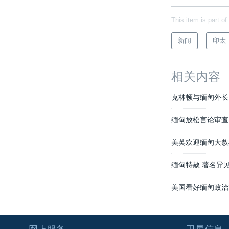
This item is part of
新闻
印太
相关内容
克林顿与缅甸外长
缅甸放松言论审查
美英欢迎缅甸大赦
缅甸特赦 著名异
美国看好缅甸政治