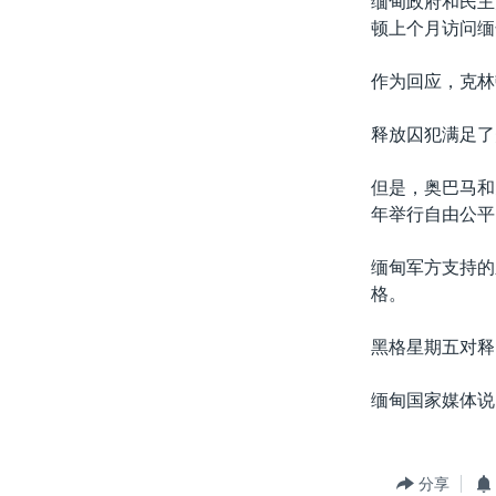
缅甸政府和民主
转
顿上个月访问缅
VOA今日焦点
非洲
军事
国会报道
到
检
中文广播
美洲
劳工
美中关系
作为回应，克林
索
全球议题
环境
美国建国250周年
释放囚犯满足了
埃博拉疫情
但是，奥巴马和
美国之音专访
年举行自由公平
重要讲话与声明
缅甸军方支持的
台海两岸关系
格。
南中国海争端
黑格星期五对释
关注西藏
关注新疆
缅甸国家媒体说
GEN Z 看美国
分享