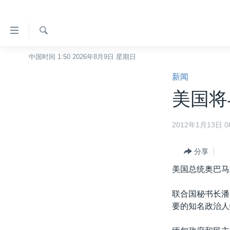
无
障
碍
检
中国时间 1:50 2026年8月9日 星期日
主页
索
链
新闻
美国
接
美国将
中国
跳
转
台湾
2012年1月13日 08
到
港澳
内
容
分享
国际
跳
美国总统奥巴马
分类新闻
最新国际新闻
转
到
美中关系
印太
经济·金融·贸易
联合国秘书长潘
导
要的知名政治人
热点专题
中东
人权·法律·宗教
航
跳
VOA视频
欧洲
科教·文娱·体健
白宫要闻