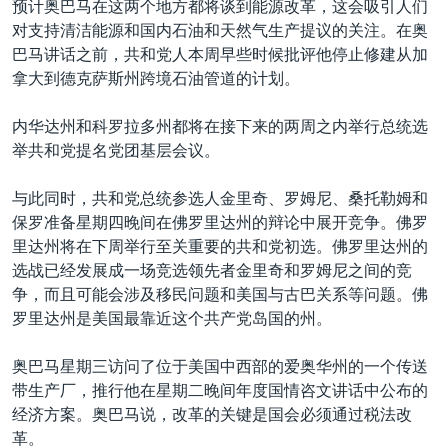
预计奥巴马在这两个地方都将谈到能源改革，这会吸引人们
VOA视频
欧洲
科教·文娱·体健
白宫要闻
转
对支持清洁能源和国内石油和天然气生产提议的关注。在奥
到
VOA今日焦点
非洲
军事
国会报道
巴马讲话之前，共和党人本周早些时候批评他停止修建从加
检
拿大到德克萨斯州跨境石油管道的计划。
中文广播
美洲
劳工
美中关系
索
全球议题
环境
美国建国250周年
内华达州和科罗拉多州都将在接下来的两周之内举行总统选
关注我们
举共和党提名党团基层会议。
埃博拉疫情
美国之音专访
与此同时，共和党总统参选人金里奇、罗姆尼、桑托勒姆和
保罗准备星期四晚间在佛罗里达州的辩论中展开竞争。佛罗
重要讲话与声明
里达州将在下周举行至关重要的共和党初选。佛罗里达州的
台海两岸关系
其他语言网站
选战已经发展成一场竞选领先者金里奇和罗姆尼之间的竞
争，而且可能会涉及移民问题和美国与古巴关系等问题。佛
南中国海争端
罗里达州是美国最靠近这个共产党岛国的州。
关注西藏
奥巴马星期三访问了位于美国中西部的爱奥华州的一个传送
关注新疆
带生产厂，推行他在星期二晚间年度国情咨文讲话中公布的
GEN Z 看美国
经济方案。奥巴马说，改革的关键是国会必须通过税法改
革。