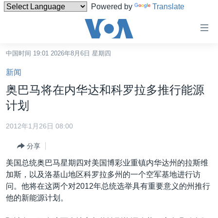
Powered by
Translate
无
障
碍
中国时间 19:01 2026年8月6日 星期四
主页
链
新闻
接
美国
奥巴马将在内华达和科罗拉多推行能源
跳
中国
计划
转
台湾
到
2012年1月26日 08:00
内
港澳
容
分享
国际
跳
美国总统奥巴马星期四对美国博彩业重镇内华达州的拉斯维
转
分类新闻
最新国际新闻
加斯，以及洛基山地区科罗拉多州的一个空军基地进行访
到
问。他将在这两个对2012年总统选举具有重要意义的州推行
美中关系
印太
经济·金融·贸易
导
他的新能源计划。
航
热点专题
中东
人权·法律·宗教
跳