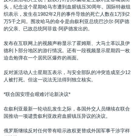
VOA视频
欧洲
科教·文娱·体健
白宫要闻
转
头，纪念这个星期哈马市遭到血腥镇压30周年。国际特赦组
到
VOA今日焦点
非洲
军事
国会报道
织表示，发生在1982年2月的事件导致的死亡人数在1万到2
检
万5千之间。围攻哈马的命令是由叙利亚总统巴沙尔·阿萨德
中文广播
美洲
劳工
美中关系
索
的父亲、已故总统阿菲兹·阿萨德发出的。
全球议题
环境
美国建国250周年
关注我们
发布在互联网上的视频声称显示了霍姆斯、大马士革以及伊
埃博拉疫情
德利卜部分地区的游行情况。还有一段视频显示星期四一枚
美国之音专访
迫击炮弹在一个居民区爆炸的画面。
重要讲话与声明
反对派活动人士星期五表示，与安全部队的冲突造成至少12
台海两岸关系
人被打死。但这一说法无法得到独立核实。
其他语言网站
南中国海争端
*联合国安理会艰难讨论新决议*
关注西藏
在叙利亚最新一轮动乱发生之际，各国外交人员继续在联合
关注新疆
国推动一项谴责叙利亚政府血腥镇压异议的决议。
GEN Z 看美国
俄罗斯继续反对任何带有暗示政权更替或外国军事干涉字样