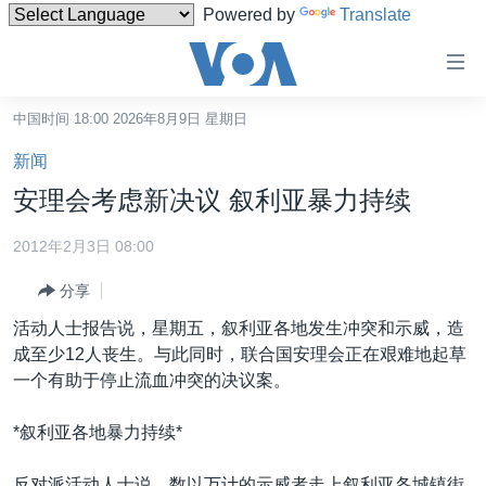
Powered by
Translate
无
障
碍
中国时间 18:00 2026年8月9日 星期日
主页
链
新闻
接
美国
安理会考虑新决议 叙利亚暴力持续
跳
中国
转
2012年2月3日 08:00
台湾
到
分享
内
港澳
容
活动人士报告说，星期五，叙利亚各地发生冲突和示威，造
国际
跳
成至少12人丧生。与此同时，联合国安理会正在艰难地起草
转
分类新闻
最新国际新闻
一个有助于停止流血冲突的决议案。
到
美中关系
印太
经济·金融·贸易
导
*叙利亚各地暴力持续*
航
热点专题
中东
人权·法律·宗教
跳
反对派活动人士说，数以万计的示威者走上叙利亚各城镇街