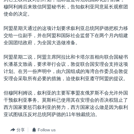
VOA视频
欧洲
科教·文娱·体健
白宫要闻
转
穆阿利姆后来致信阿盟秘书长，告知叙利亚同意延长观察团
到
VOA今日焦点
非洲
军事
国会报道
使命的决定。
检
中文广播
美洲
劳工
美中关系
索
阿盟星期天通过的这项计划要求叙利亚总统阿萨德把权力移
全球议题
环境
美国建国250周年
交给一位副手，并在阿盟和国际社会监督下在两个月内组建
关注我们
全国团结政府，为全国大选做准备。
埃博拉疫情
美国之音专访
阿盟星期二说，阿盟主席阿拉比和卡塔尔首相向联合国秘书
长潘基文致函，要求举行会议，敦促联合国安理会支持这项
重要讲话与声明
计划。在另一份声明中，由六国组成的海湾合作委员会敦促
台海两岸关系
安理会采取所有必要的措施，迫使叙利亚遵守阿盟的提议。
其他语言网站
南中国海争端
但穆阿利姆说，叙利亚的主要军事盟友俄罗斯不会允许外国
关注西藏
干预叙利亚事务。莫斯科已使用其在安理会的否决权阻止了
西方国家要惩罚叙利亚的努力，西方国家这么做是因为叙利
关注新疆
亚试图镇压反对总统阿萨德的11年独裁统治。
GEN Z 看美国
分享
Follow us