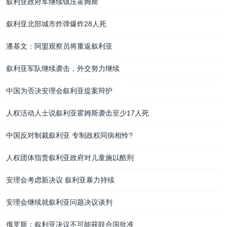
叙利亚政府军继续镇压霍姆斯
叙利亚北部城市炸弹爆炸28人死
潘基文：阿盟观察员将重返叙利亚
叙利亚军队继续袭击，外交努力继续
中国为否决安理会叙利亚提案辩护
人权活动人士说叙利亚霍姆斯袭击至少17人死
中国反对制裁叙利亚 专制政权同病相怜?
人权团体指责叙利亚政府对儿童施以酷刑
安理会考虑新决议 叙利亚暴力持续
安理会继续就叙利亚问题决议谈判
俄罗斯：叙利亚决议不可能获联合国批准