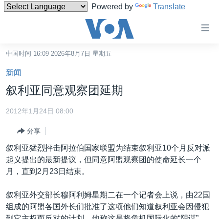
Powered by
Translate
无
障
碍
中国时间 16:09 2026年8月7日 星期五
主页
链
新闻
接
美国
叙利亚同意观察团延期
跳
中国
转
2012年1月24日 08:00
台湾
到
分享
内
港澳
容
叙利亚猛烈抨击阿拉伯国家联盟为结束叙利亚10个月反对派
国际
跳
起义提出的最新提议，但同意阿盟观察团的使命延长一个
转
分类新闻
最新国际新闻
月，直到2月23日结束。
到
美中关系
印太
经济·金融·贸易
导
叙利亚外交部长穆阿利姆星期二在一个记者会上说，由22国
航
热点专题
中东
人权·法律·宗教
组成的阿盟各国外长们批准了这项他们知道叙利亚会因侵犯
跳
到它主权而反对的计划，他称这是将危机国际化的“阴谋”。