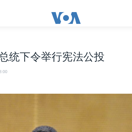
总统下令举行宪法公投
:00