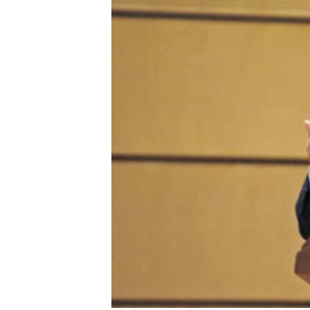
转
VOA今日焦点
非洲
军事
国会报道
到
检
中文广播
美洲
劳工
美中关系
索
全球议题
环境
美国建国250周年
埃博拉疫情
美国之音专访
重要讲话与声明
台海两岸关系
南中国海争端
关注西藏
关注新疆
GEN Z 看美国