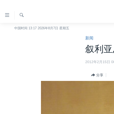
无
障
碍
检
中国时间 13:17 2026年8月7日 星期五
主页
索
链
新闻
美国
接
叙利亚
中国
跳
转
台湾
2012年2月15日 08
到
港澳
内
容
分享
国际
跳
分类新闻
最新国际新闻
转
到
美中关系
印太
经济·金融·贸易
导
热点专题
中东
人权·法律·宗教
航
跳
VOA视频
欧洲
科教·文娱·体健
白宫要闻