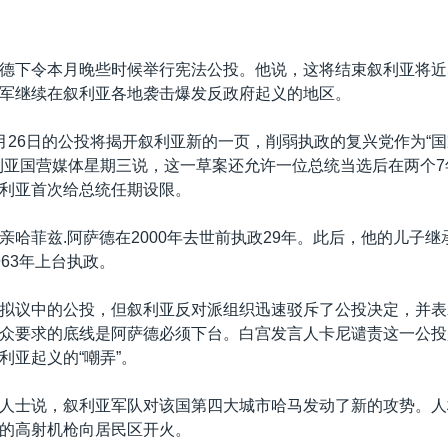
德下令本月晚些时候举行宪法公投。他说，这将结束叙利亚将近
军继续在叙利亚各地袭击爆发反政府起义的地区。
月26日的公投将揭开叙利亚新的一页，削弱执政的复兴党作为“
利亚国营媒体星期三说，这一草案还允许一位总统当选后在两个
利亚首次给总统任期设限。
亲哈菲兹.阿萨德在2000年去世前执政29年。此后，他的儿子
963年上台执政。
拟议中的公投，但叙利亚反对派组织迅速驳斥了公投决定，并表
众要求的底线是阿萨德必须下台。白宫发言人卡尼谴责这一公投是
利亚起义的“嘲弄”。
人士说，叙利亚军队对该国第四大城市哈马发动了新的攻势。人
的高射机枪向居民区开火。