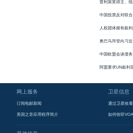
普利策奖得主、纽
中国投票反对联合
人权团体握有叙利
奥巴马拜登向习近
中国欧盟会谈债务
阿盟要求UN叙利
网上服务
卫星信息
订阅电邮新闻
通过卫星收看
美国之音应用程序简介
如何收听VO