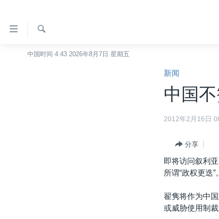
无
障
碍
检
中国时间 4:43 2026年8月7日 星期五
主页
索
链
新闻
美国
接
中国不
中国
跳
转
台湾
2012年2月16日 08
到
港澳
内
容
分享
国际
跳
即将访问叙利亚
分类新闻
最新国际新闻
转
所谓“政权更迭”
到
美中关系
印太
经济·金融·贸易
导
翟隽将作为中国
热点专题
中东
人权·法律·宗教
航
或威胁使用制裁
跳
VOA视频
欧洲
科教·文娱·体健
白宫要闻