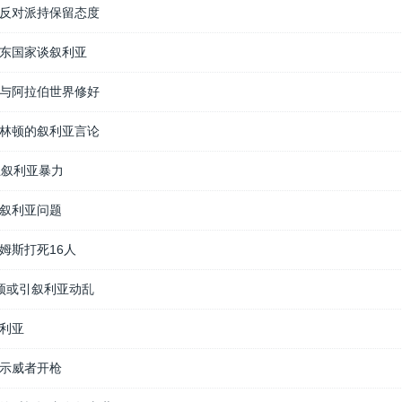
反对派持保留态度
东国家谈叙利亚
与阿拉伯世界修好
林顿的叙利亚言论
止叙利亚暴力
叙利亚问题
姆斯打死16人
干预或引叙利亚动乱
利亚
示威者开枪