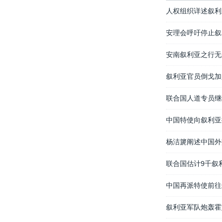
人权组织详述叙利
安理会呼吁停止叙
安南叙利亚之行无
叙利亚官员倒戈加
联合国人道专员继
中国特使向叙利亚
杨洁篪阐述中国外
联合国估计9千叙
中国再派特使前往
叙利亚军队炮轰霍