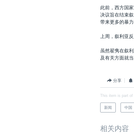
转
此前，西方国家
VOA今日焦点
非洲
军事
国会报道
到
决议旨在结束叙
检
中文广播
美洲
劳工
美中关系
带来更多的暴力
索
全球议题
环境
美国建国250周年
上周，叙利亚反
埃博拉疫情
虽然翟隽在叙利
美国之音专访
及有关方面就当
重要讲话与声明
台海两岸关系
分享
南中国海争端
关注西藏
This item is part of
关注新疆
新闻
中国
GEN Z 看美国
相关内容