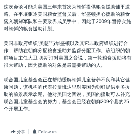
VOA视频
欧洲
科教·文娱·体健
白宫要闻
转
这次会谈可能为美国三年来首次为朝鲜提供粮食援助铺平道
到
VOA今日焦点
非洲
军事
国会报道
路。在平壤驱逐美国粮食监督员后，华盛顿担心援助的粮食
检
落入朝鲜军队和主要政界成员手中，因此于2009年暂停实施
中文广播
美洲
劳工
美中关系
索
对朝鲜的粮食援助计划。
全球议题
环境
美国建国250周年
关注我们
美国非政府组织“美慈”与华盛顿以及其它非政府组织进行合
埃博拉疫情
作，帮助在朝鲜分配粮食援助并监督分配工作。该组织的朝
美国之音专访
鲜项目主任大卫·奥斯汀对美国之音说，第一轮粮食援助将有
很大帮助，因为援助的对象是最需要帮助的人。
重要讲话与声明
台海两岸关系
联合国儿童基金会正在帮助缓解朝鲜儿童营养不良和其它健
其他语言网站
康问题，该机构的代表拉贾班达里对美国为朝鲜提供更多援
南中国海争端
助的前景表示欢迎。他对美国之音说，美国的援助可以补充
关注西藏
联合国儿童基金会的努力，基金会已经在朝鲜209个县的25
个开展工作。
关注新疆
GEN Z 看美国
分享
Follow us