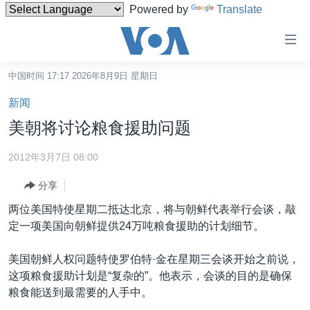
Powered by
Translate
无
障
碍
中国时间 17:17 2026年8月9日 星期日
主页
链
新闻
接
美国
美朝将讨论粮食援助问题
跳
中国
转
2012年3月7日 08:00
台湾
到
分享
内
港澳
容
两位美国特使星期二抵达北京，将与朝鲜代表举行会谈，敲
国际
跳
定一项美国向朝鲜提供24万吨粮食援助的计划细节。
转
分类新闻
最新国际新闻
到
美国朝鲜人权问题特使罗伯特·金在星期三会谈开始之前说，
美中关系
印太
经济·金融·贸易
导
这项粮食援助计划是“复杂的”。他表示，会谈的目的是确保
航
热点专题
中东
人权·法律·宗教
粮食能送到最需要的人手中。
跳