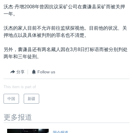
VOA视频
欧洲
科教·文娱·体健
白宫要闻
转
沃杰·丹增2008年曾因抗议采矿公司在囊谦县采矿而被关押
到
VOA今日焦点
非洲
军事
国会报道
一年。
检
中文广播
美洲
劳工
美中关系
索
沃杰的家人目前不允许前往监狱探视他。目前他的状况、关
全球议题
环境
美国建国250周年
押地点以及具体被判刑的罪名也不清楚。
关注我们
埃博拉疫情
另外，囊谦县还有两名藏人因在3月8日打标语而被分别判处
美国之音专访
两年和三年徒刑。
重要讲话与声明
分享
Follow us
台海两岸关系
其他语言网站
This item is part of
南中国海争端
关注西藏
中国
新疆
关注新疆
更多报道
GEN Z 看美国
国会报道