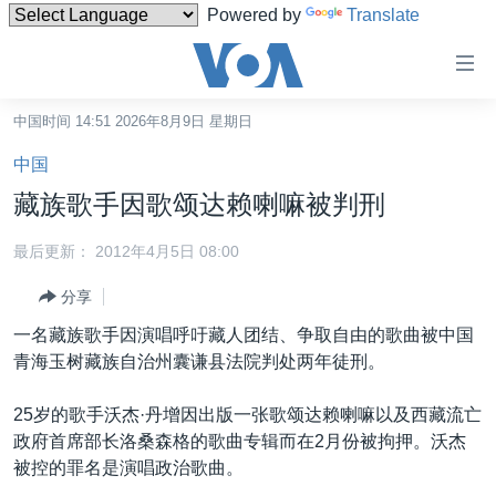
Powered by
Translate
无
障
碍
中国时间 14:51 2026年8月9日 星期日
主页
链
中国
接
美国
藏族歌手因歌颂达赖喇嘛被判刑
跳
中国
转
最后更新： 2012年4月5日 08:00
台湾
到
分享
内
港澳
容
一名藏族歌手因演唱呼吁藏人团结、争取自由的歌曲被中国
国际
跳
青海玉树藏族自治州囊谦县法院判处两年徒刑。
转
分类新闻
最新国际新闻
到
25岁的歌手沃杰·丹增因出版一张歌颂达赖喇嘛以及西藏流亡
美中关系
印太
经济·金融·贸易
导
政府首席部长洛桑森格的歌曲专辑而在2月份被拘押。沃杰
航
热点专题
中东
人权·法律·宗教
被控的罪名是演唱政治歌曲。
跳