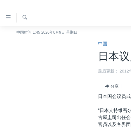
无
障
碍
检
中国时间 1:45 2026年8月9日 星期日
主页
索
链
中国
美国
接
日本议
中国
跳
转
台湾
最后更新： 2012年
到
港澳
内
容
分享
国际
跳
日本国会议员成
分类新闻
最新国际新闻
转
到
美中关系
印太
经济·金融·贸易
“日本支持维吾
导
古屋圭司出任会
热点专题
中东
人权·法律·宗教
航
官员以及各界团
跳
VOA视频
欧洲
科教·文娱·体健
白宫要闻