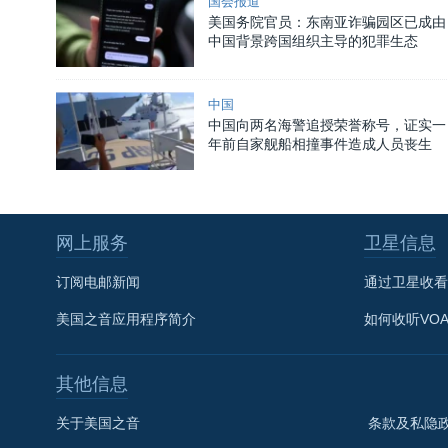
国会报道
美国务院官员：东南亚诈骗园区已成由
中国背景跨国组织主导的犯罪生态
中国
中国向两名海警追授荣誉称号，证实一
年前自家舰船相撞事件造成人员丧生
网上服务
卫星信息
订阅电邮新闻
通过卫星收看
美国之音应用程序简介
如何收听VO
其他信息
关于美国之音
条款及私隐