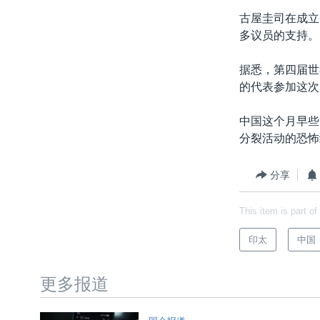
转
古屋圭司在成立
VOA今日焦点
非洲
军事
国会报道
到
多议员的支持。
检
中文广播
美洲
劳工
美中关系
索
据悉，第四届世
全球议题
环境
美国建国250周年
的代表参加这次
埃博拉疫情
中国这个月早些
美国之音专访
分裂活动的恐怖
重要讲话与声明
台海两岸关系
分享
南中国海争端
This item is part of
关注西藏
印太
中国
关注新疆
GEN Z 看美国
更多报道