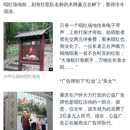
唱红场地前，刻有红歌队名称的木牌矗立在树下，显得冷冷
清清。
只有一个唱红场地传来电子琴
声，上前打探才得知，欲唱歌者
需先交两元伴奏费，看来唱红也
商业化了。一位长者正在声嘶力
竭地唱着一首不合时宜的红歌：
“大海航行靠舵手，万物生长靠太
阳......。”
沙坪公园的唱红场地
*广告牌卸下“红妆”上“美女”*
重庆在户外大力打造的公益广告
牌也是唱红活动的一部分。据
悉，仅去年，该市就为此花费了
2亿多元人民币。现在，公益广
告正在被商业广告所取代。