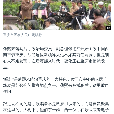
VOA视频
欧洲
科教·文娱·体健
白宫要闻
转
到
VOA今日焦点
非洲
军事
国会报道
检
中文广播
美洲
劳工
美中关系
索
全球议题
环境
美国建国250周年
关注我们
重庆市民在人民广场唱歌
埃博拉疫情
美国之音专访
薄熙来落马后，政治局委员、副总理张德江开始主政中国西
南重镇重庆。尽管这位新领导人远不如其前任高调，但是细
重要讲话与声明
心人不难发现，在后薄熙来时代，变化正在重庆市悄然发
台海两岸关系
生。
其他语言网站
南中国海争端
“唱红”是薄熙来统治重庆的一大特色，位于市中心的人民广
关注西藏
场就是红歌会的举办地点之一。薄熙来被撤职后，这里歌声
依旧。
关注新疆
GEN Z 看美国
跟过去不同的是，歌唱者不是政府组织来的，而是自发聚集
在这里的。大树下，他们东一群、西一伙，在乐队或者电子