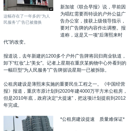
新加坡《联合早报》说，早前因
为唱红需要而特设的户外公益广
这幅存在了一年多的“为人
告办公室，接获上级领导指示，
民服务”广告已被撤换
要对广告牌的内容作出调整。报
道称，这是又一项“后薄熙来时
代”的改变。
报道说，去年新建的1200多个户外广告牌将回归商业轨道，
卸下“红妆”上“美女”。记者上星期在重庆某购物中心外看到的
一幅巨型“为人民服务”广告牌据说星期一已被拆除。
公租房建设是薄熙来实施的重要民生工程之一。《中国经营
报》报道，重庆市原计划到2020年建4000万平方米公租房，
但是2010年底，政府决定“大提速”，把这项计划提前到2012
年完成。
*公租房建设提速 质量难保证*