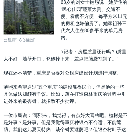
63岁的刘女士抱怨说，她所住的
“民心佳园”蔬菜太贵、交通不
便、看病不方便，每平方米11元
的房租也嫌偏贵了。她家祖孙三
代六人住在80多平米的单元房
内。
公租房“民心佳园”
“(记者：房屋质量还行吗？)质量
太不好，墙壁开口，瓷砖掉下来，差点把脑袋打到了。”
现在还不清楚，重庆是否要对公租房建设计划进行调整。
薄熙来希望通过“五个重庆”的建设赢得民心，但是他的一些
具体做法却颇有争议。比如，薄在打造森林重庆的过程中引
进外来的银杏树，就招致不少批评。
一位市民说：“薄熙来，我觉得，有点好大喜功吧。植树是不
是好事？是好事。但是我觉得重庆种银杏不合适，不能遮
荫。我们这儿夏天特热，栽个树要遮荫吧？但银杏树叶子这