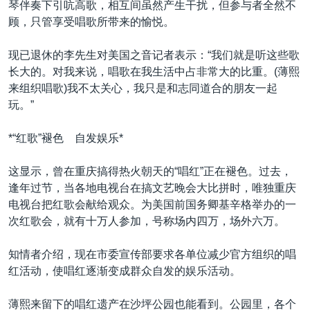
琴伴奏下引吭高歌，相互间虽然产生干扰，但参与者全然不
顾，只管享受唱歌所带来的愉悦。
现已退休的李先生对美国之音记者表示：“我们就是听这些歌
长大的。对我来说，唱歌在我生活中占非常大的比重。(薄熙
来组织唱歌)我不太关心，我只是和志同道合的朋友一起
玩。”
*“红歌”褪色 自发娱乐*
这显示，曾在重庆搞得热火朝天的“唱红”正在褪色。过去，
逢年过节，当各地电视台在搞文艺晚会大比拼时，唯独重庆
电视台把红歌会献给观众。为美国前国务卿基辛格举办的一
次红歌会，就有十万人参加，号称场内四万，场外六万。
知情者介绍，现在市委宣传部要求各单位减少官方组织的唱
红活动，使唱红逐渐变成群众自发的娱乐活动。
薄熙来留下的唱红遗产在沙坪公园也能看到。公园里，各个