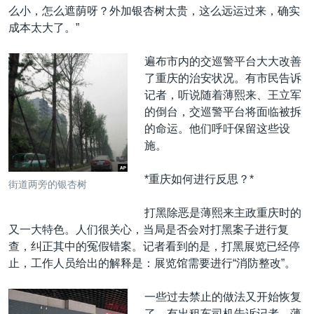
么小，怎么遮荫呀？外加银杏树太贵，这么远运过来，确实
成本太大了。”
遍布市内的交巡警平台大大改善
了重庆的治安状况。有市民告诉
记者，听说随着薄熙来、王立军
的倒台，交巡警平台将面临被拆
的命运。他们呼吁保留这些设
施。
*重庆如何进行反思？*
街道两旁的银杏树
打黑除恶是薄熙来主政重庆时的
又一大特色。人们很关心，当局是否会对打黑案子进行复
查，纠正其中的冤假错案。记者看到的是，打黑展览已经停
止，工作人员给出的解释是：展览馆需要进行“消防整改”。
一些过去禁止的做法又开始恢复
了。有出租车司机告诉记者，薄