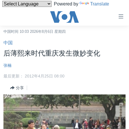
Powered by
Translate
无
障
碍
中国时间 10:03 2026年8月6日 星期四
主页
链
中国
接
美国
后薄熙来时代重庆发生微妙变化
跳
中国
转
张楠
台湾
到
最后更新： 2012年4月25日 08:00
内
港澳
容
分享
国际
跳
转
分类新闻
最新国际新闻
到
美中关系
印太
经济·金融·贸易
导
航
热点专题
中东
人权·法律·宗教
跳