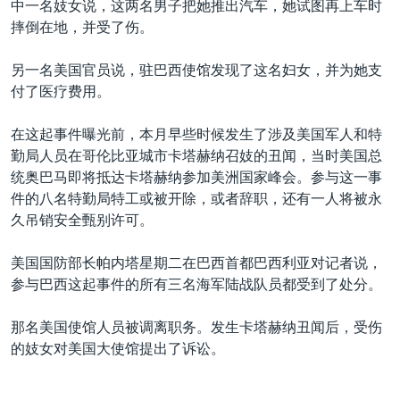
中一名妓女说，这两名男子把她推出汽车，她试图再上车时
VOA视频
欧洲
科教·文娱·体健
白宫要闻
转
摔倒在地，并受了伤。
到
VOA今日焦点
非洲
军事
国会报道
检
另一名美国官员说，驻巴西使馆发现了这名妇女，并为她支
中文广播
美洲
劳工
美中关系
索
付了医疗费用。
全球议题
环境
美国建国250周年
关注我们
在这起事件曝光前，本月早些时候发生了涉及美国军人和特
埃博拉疫情
勤局人员在哥伦比亚城市卡塔赫纳召妓的丑闻，当时美国总
美国之音专访
统奥巴马即将抵达卡塔赫纳参加美洲国家峰会。参与这一事
件的八名特勤局特工或被开除，或者辞职，还有一人将被永
重要讲话与声明
久吊销安全甄别许可。
台海两岸关系
其他语言网站
美国国防部长帕内塔星期二在巴西首都巴西利亚对记者说，
南中国海争端
参与巴西这起事件的所有三名海军陆战队员都受到了处分。
关注西藏
那名美国使馆人员被调离职务。发生卡塔赫纳丑闻后，受伤
关注新疆
的妓女对美国大使馆提出了诉讼。
GEN Z 看美国