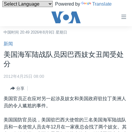
Powered by
Translate
无
障
碍
中国时间 20:49 2026年8月9日 星期日
主页
链
新闻
接
美国
美国海军陆战队员因巴西妓女丑闻受处
跳
中国
分
转
台湾
到
2012年4月25日 08:00
内
港澳
容
分享
国际
跳
美国官员正在应对另一起涉及妓女和美国政府驻拉丁美洲人
转
分类新闻
最新国际新闻
员的令人尴尬的事件。
到
美中关系
印太
经济·金融·贸易
导
美国国防官员说，美国驻巴西大使馆的三名美国海军陆战队
航
热点专题
中东
人权·法律·宗教
员和一名使馆人员去年12月在一家夜总会找了两个妓女。其
跳