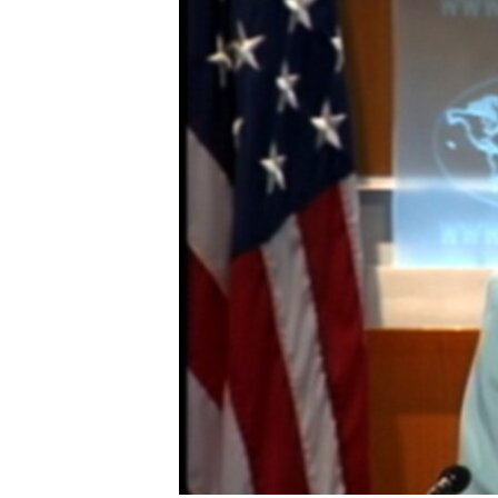
转
VOA今日焦点
非洲
军事
国会报道
到
检
中文广播
美洲
劳工
美中关系
索
全球议题
环境
美国建国250周年
埃博拉疫情
美国之音专访
重要讲话与声明
台海两岸关系
南中国海争端
关注西藏
关注新疆
GEN Z 看美国