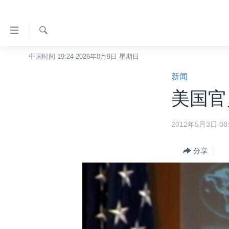
无
障
碍
检
中国时间 19:24 2026年8月9日 星期日
主页
索
链
新闻
美国
接
美国官
中国
跳
转
台湾
2012年5月3日 08:
到
港澳
内
容
分享
国际
跳
分类新闻
最新国际新闻
转
到
美中关系
印太
经济·金融·贸易
导
热点专题
中东
人权·法律·宗教
航
跳
VOA视频
欧洲
科教·文娱·体健
白宫要闻