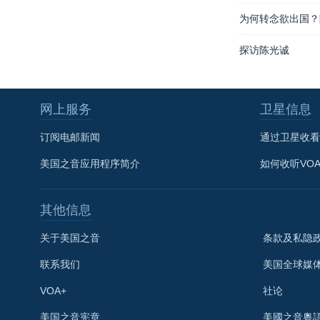
为何转念欲出国？
探访陈光诚
网上服务
卫星信息
订阅电邮新闻
通过卫星收看
美国之音应用程序简介
如何收听VO
其他信息
关于美国之音
条款及私隐
联系我们
美国全球媒
VOA+
社论
关注我们
美国之音宪章
美國之音粵