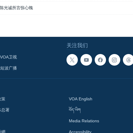
陈光诚所言惊心魄
关注我们
VOA卫视
A短波广播
政策
VOA English
体总署
བོད་ཡིག
Media Relations
語網
Accessibility