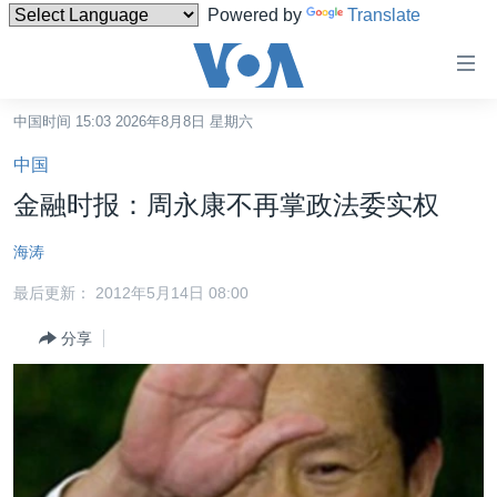
Powered by
Translate
无
障
碍
中国时间 15:03 2026年8月8日 星期六
主页
链
中国
接
美国
金融时报：周永康不再掌政法委实权
跳
中国
转
海涛
台湾
到
最后更新： 2012年5月14日 08:00
内
港澳
容
分享
国际
跳
转
分类新闻
最新国际新闻
到
美中关系
印太
经济·金融·贸易
导
航
热点专题
中东
人权·法律·宗教
跳