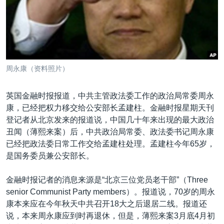
VOA视频
欧洲
科教·文娱·体健
白宫要闻
转
到
VOA今日焦点
非洲
军事
国会报道
检
中文广播
美洲
劳工
美中关系
索
全球议题
环境
美国建国250周年
关注我们
周永康（资料照片）
埃博拉疫情
美国之音专访
英国金融时报报道，中共主管政法委工作的政治局常委周永
康，已经把权力移交给公安部长孟建柱。金融时报星期天刊
重要讲话与声明
登记者从北京发来的报道说，中国几十年来出现的最大政治
台海两岸关系
丑闻（薄熙来案）后，中共政治局常委、政法委书记周永康
其他语言网站
已经把政法委日常工作交给孟建柱处理。孟建柱今年65岁，
南中国海争端
是国务委员兼公安部长。
关注西藏
金融时报记者的消息来源是“北京三位党员老干部”（Three
关注新疆
senior Communist Party members）。报道说，70岁的周永
GEN Z 看美国
康本来应在今年秋天中共召开18大之后退居二线。报道还
说，本来周永康应到时再退休，但是，薄熙来案3月底4月初