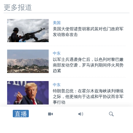
更多报道
美国
美国大使馆谴责胡塞武装对也门政府军
发动致命攻击
中东
以军士兵遇袭身亡后，以色列对黎巴嫩
南部发动空袭，罗马谈判期间停火局势
趋紧
中东
特朗普总统：在霍尔木兹海峡谈判继续
之际，他更倾向于达成和平协议而非军
事行动
直播
中东
美英最高外交官强调霍尔木兹海峡安全
通行与伊朗无核化的重要性