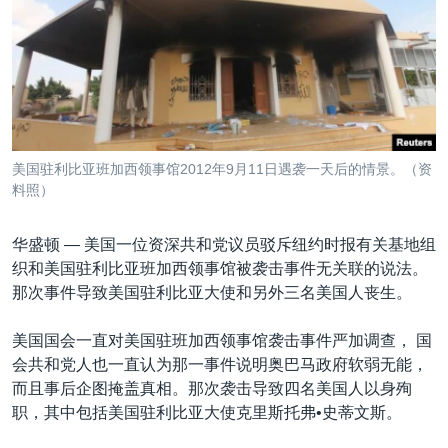
VOA视频
欧洲
科教·文娱·体健
白宫要闻
转
到
VOA今日焦点
非洲
军事
国会报道
检
中文广播
美洲
劳工
美中关系
索
全球议题
环境
美国建国250周年
关注我们
埃博拉疫情
美国驻利比亚班加西领事馆2012年9月11日遇袭一天后的情景。（资
美国之音专访
料照）
重要讲话与声明
华盛顿 —
美国一位资深共和党议员驳斥纽约时报有关基地组
台海两岸关系
织和美国驻利比亚班加西领事馆被袭击事件无关联的说法。
其他语言网站
那次事件导致美国驻利比亚大使和另外三名美国人丧生。
南中国海争端
关注西藏
美国国会一直对美国驻班加西领事馆袭击事件严加调查， 国
会共和党人也一直认为那一事件说明奥巴马政府软弱无能，
关注新疆
而且事后企图掩盖真相。那次袭击导致四名美国人以身殉
GEN Z 看美国
职，其中包括美国驻利比亚大使克里斯托弗•史蒂文斯。