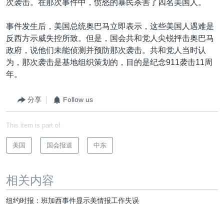
次袭击。在那次事件中，愤怒的暴民杀害了四名美国人。
事件发生后，美国总统奥巴马立即表示，这些美国人遇难是
反西方示威失控所致。但是，国会共和党人尖锐抨击奥巴马
政府，说他们未能侦测并预防那次袭击。共和党人当时认
为，那次袭击是基地组织策划的，目的是纪念911袭击11周
年。
分享
Follow us
This item is part of
美国
国会报道
中东
相关内容
纽约时报：班加西事件显示美情报工作失误