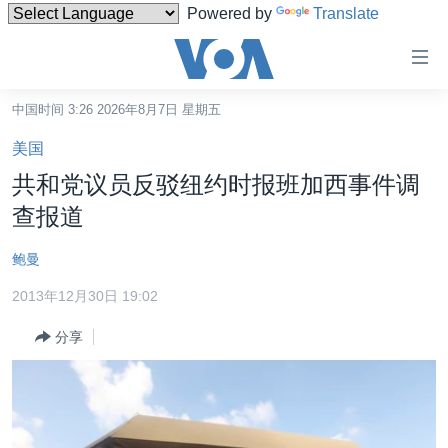
Powered by
Translate
无
障
碍
中国时间 3:26 2026年8月7日 星期五
主页
链
美国
接
美国
共和党议员反驳纽约时报班加西事件调
跳
中国
查报道
转
台湾
到
鲍曼
内
港澳
容
2013年12月30日 19:02
国际
跳
分享
转
分类新闻
最新国际新闻
到
美中关系
印太
经济·金融·贸易
导
航
热点专题
中东
人权·法律·宗教
跳