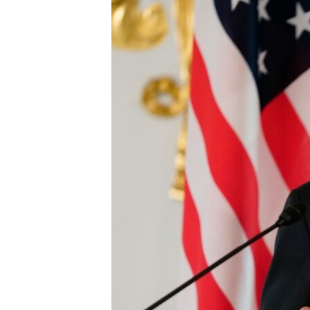
转
VOA今日焦点
非洲
军事
国会报道
到
检
中文广播
美洲
劳工
美中关系
索
全球议题
环境
美国建国250周年
埃博拉疫情
美国之音专访
重要讲话与声明
台海两岸关系
南中国海争端
关注西藏
关注新疆
GEN Z 看美国