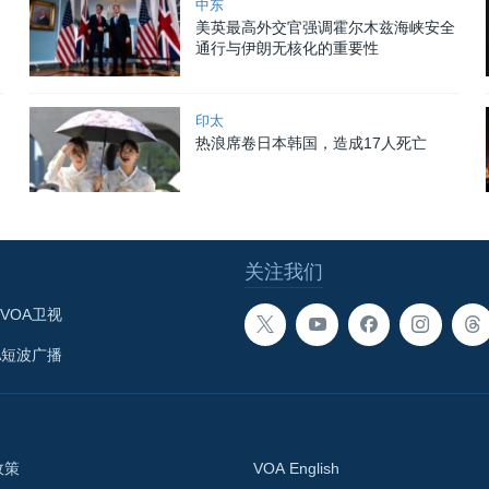
中东
美英最高外交官强调霍尔木兹海峡安全
通行与伊朗无核化的重要性
印太
热浪席卷日本韩国，造成17人死亡
关注我们
VOA卫视
A短波广播
政策
VOA English