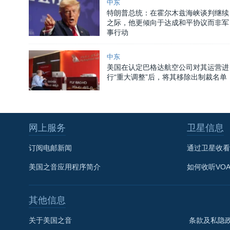
中东
特朗普总统：在霍尔木兹海峡谈判继续
之际，他更倾向于达成和平协议而非军
事行动
中东
美国在认定巴格达航空公司对其运营进
行“重大调整”后，将其移除出制裁名单
网上服务
卫星信息
订阅电邮新闻
通过卫星收看
美国之音应用程序简介
如何收听VO
其他信息
关于美国之音
条款及私隐