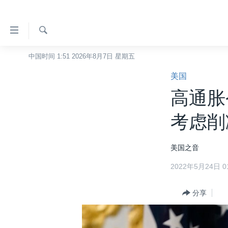
无
障
碍
检
中国时间 1:51 2026年8月7日 星期五
主页
索
链
美国
美国
接
高通胀
中国
跳
转
台湾
考虑削
到
港澳
内
美国之音
容
国际
跳
2022年5月24日 01
分类新闻
最新国际新闻
转
到
美中关系
印太
经济·金融·贸易
分享
导
热点专题
中东
人权·法律·宗教
航
跳
VOA视频
欧洲
科教·文娱·体健
白宫要闻