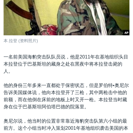
VOA视频
欧洲
科教·文娱·体健
白宫要闻
转
到
VOA今日焦点
非洲
军事
国会报道
检
中文广播
美洲
劳工
美中关系
索
全球议题
环境
美国建国250周年
关注我们
本.拉登 (资料照片)
埃博拉疫情
美国之音专访
一名前美国海豹突击队队员说，他是2011年在基地组织头目
本拉登位于巴基斯坦的藏身之处在黑夜中将本拉登击毙的
重要讲话与声明
人。
台海两岸关系
其他语言网站
他的身份三年多来一直都处于保密状态，但是罗伯特•奥尼尔
南中国海争端
告诉美国媒体说，他向本拉登开了三枪，其中两枪击中他的
关注西藏
前额，而在他倒在床前的地板上时又开一枪。本拉登当时藏
身在位于巴基斯坦阿伯塔巴德的院落里。
关注新疆
GEN Z 看美国
奥尼尔说，他当时的位置非常靠近海豹突击队第六小组的最
前方。这个小组当时冲入策划2001年基地组织袭击美国的本