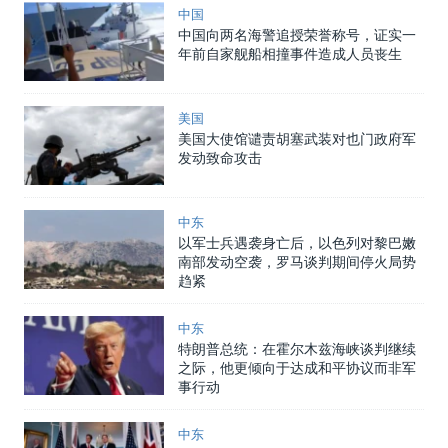
中国
中国向两名海警追授荣誉称号，证实一
年前自家舰船相撞事件造成人员丧生
美国
美国大使馆谴责胡塞武装对也门政府军
发动致命攻击
中东
以军士兵遇袭身亡后，以色列对黎巴嫩
南部发动空袭，罗马谈判期间停火局势
趋紧
中东
特朗普总统：在霍尔木兹海峡谈判继续
之际，他更倾向于达成和平协议而非军
事行动
中东