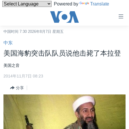
Powered by
Translate
无
障
碍
中国时间 7:30 2026年8月7日 星期五
主页
链
中东
接
美国
美国海豹突击队队员说他击毙了本拉登
跳
中国
转
美国之音
台湾
到
2014年11月7日 08:23
内
港澳
容
分享
国际
跳
转
分类新闻
最新国际新闻
到
美中关系
印太
经济·金融·贸易
导
航
热点专题
中东
人权·法律·宗教
跳