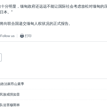
前十分明显，缅甸政府还远远不能让国际社会考虑放松对缅甸的
日本。”
将向联合国递交缅甸人权状况的正式报告。
Follow us
打印
甸政治家昂山素季
民族戒惧如昔
队迫害穆斯林