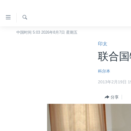
无
障
碍
检
中国时间 5:03 2026年8月7日 星期五
主页
索
链
印太
美国
接
联合国
中国
跳
转
台湾
科尔本
到
港澳
内
2013年2月19日 19
容
国际
跳
分类新闻
分享
最新国际新闻
转
到
美中关系
印太
经济·金融·贸易
导
热点专题
中东
人权·法律·宗教
航
跳
VOA视频
欧洲
科教·文娱·体健
白宫要闻