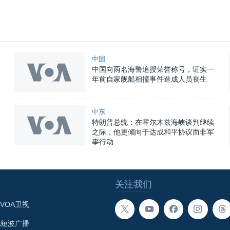
中国
中国向两名海警追授荣誉称号，证实一
年前自家舰船相撞事件造成人员丧生
中东
特朗普总统：在霍尔木兹海峡谈判继续
之际，他更倾向于达成和平协议而非军
事行动
关注我们
VOA卫视
A短波广播