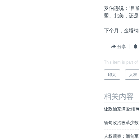
罗伯逊说：“目
盟、北美，还是
下个月，金塔纳
分享
This item is part of
印太
人权
相关内容
让政治充满爱:缅
缅甸政治改革少数
人权观察：缅甸军