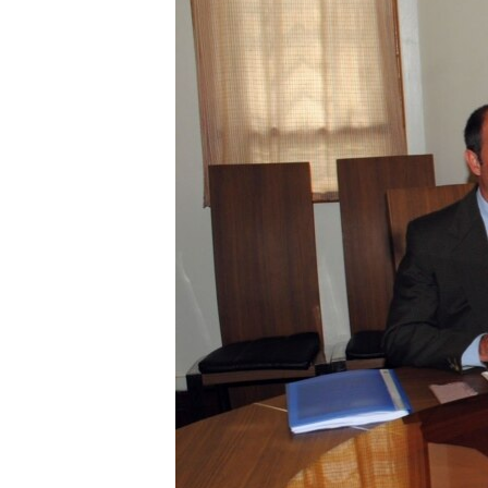
转
VOA今日焦点
非洲
军事
国会报道
到
检
中文广播
美洲
劳工
美中关系
索
全球议题
环境
美国建国250周年
埃博拉疫情
美国之音专访
重要讲话与声明
台海两岸关系
南中国海争端
关注西藏
关注新疆
GEN Z 看美国