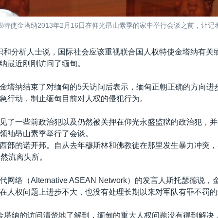
特使金塔纳2013年2月16日在仰光昂山素季的家中举行会谈之前，让记
织和分析人士说，国际社会应该重视联合国人权特使金塔纳有关
纳最近刚刚访问了缅甸。
金塔纳结束了对缅甸的5天访问后表示，缅甸正朝正确的方向进
急行动，制止缅甸目前对人权的侵犯行为。
见了一些前政治犯以及仍然被关押在仰光永盛监狱的政治犯，并
领袖昂山素季举行了会谈。
西部的诺开邦。自从去年穆斯林和佛教徒在那里发生暴力冲突，
仍然流离失所。
络（Alternative ASEAN Network）的发言人斯托瑟德
在人权问题上进步不大，也没有处理长期以来对军队有罪不罚的
“金塔纳的访问清楚地了解到，缅甸的重大人权问题没有得到解决