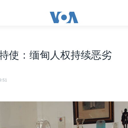
特使：缅甸人权持续恶劣
:51