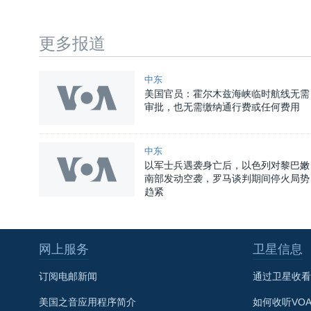
更多报道
中东
美国官员：霍尔木兹海峡临时航线无需
审批，也无需缴纳通行费或任何费用
中东
以军士兵遇袭身亡后，以色列对黎巴嫩
南部发动空袭，罗马谈判期间停火局势
趋紧
网上服务
卫星信息
关注我们
订阅电邮新闻
通过卫星收看
美国之音应用程序简介
如何收听VO