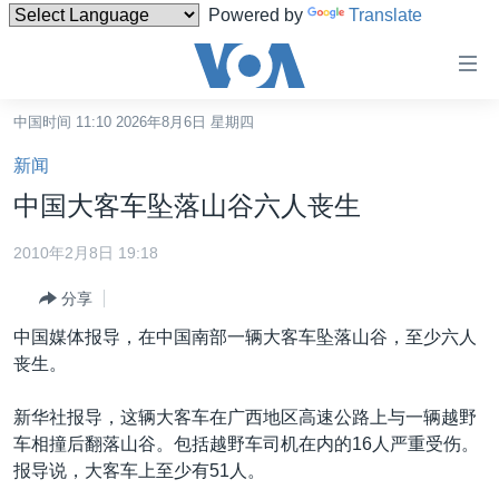
Powered by
Translate
无
障
碍
中国时间 11:10 2026年8月6日 星期四
主页
链
新闻
接
美国
中国大客车坠落山谷六人丧生
跳
中国
转
2010年2月8日 19:18
台湾
到
分享
内
港澳
容
中国媒体报导，在中国南部一辆大客车坠落山谷，至少六人
国际
跳
丧生。
转
分类新闻
最新国际新闻
到
新华社报导，这辆大客车在广西地区高速公路上与一辆越野
美中关系
印太
经济·金融·贸易
导
车相撞后翻落山谷。包括越野车司机在内的16人严重受伤。
航
热点专题
中东
人权·法律·宗教
报导说，大客车上至少有51人。
跳