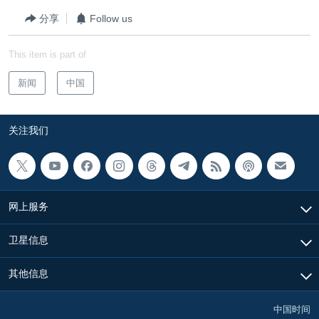
VOA视频
欧洲
科教·文娱·体健
白宫要闻
转
分享
Follow us
到
VOA今日焦点
非洲
军事
国会报道
检
This item is part of
中文广播
美洲
劳工
美中关系
索
全球议题
环境
美国建国250周年
新闻
中国
关注我们
埃博拉疫情
关注我们
美国之音专访
重要讲话与声明
台海两岸关系
其他语言网站
网上服务
南中国海争端
关注西藏
卫星信息
关注新疆
其他信息
GEN Z 看美国
中国时间