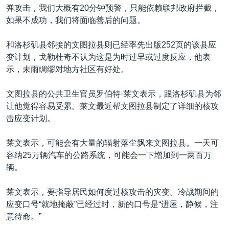
弹攻击，我们大概有20分钟预警，只能依赖联邦政府拦截，
如果不成功，我们将面临善后的问题。
和洛杉矶县邻接的文图拉县则已经率先出版252页的该县应
变计划，戈勒杜奇不认为这是为时过早或过度反应，他表
示，未雨绸缪对地方社区有好处。
文图拉县的公共卫生官员罗伯特·莱文表示，跟洛杉矶县为邻
让他觉得容易受累。莱文最近帮文图拉县制定了详细的核攻
击应变计划。
莱文表示，可能会有大量的辐射落尘飘来文图拉县。一天可
容纳25万辆汽车的公路系统，可能会一下增加到一两百万
辆。
莱文表示，要指导居民如何度过核攻击的灾变。冷战期间的
应变口号“就地掩蔽”已经过时，新的口号是“进屋，静候，注
意待命。”