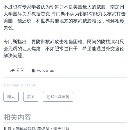
不过也有专家学者认为朝鲜并不是美国最大的威胁。南加州
大学国际关系教授贾克·海门斯不认为朝鲜有能力以核武打击
美国，他还说，和世界其他地方的核武威胁相比，朝鲜相形
失色。
海门斯指出，要防御核武攻击相当困难。民间的防核演习只
会无谓的让人焦虑，不如照常过日子，希望能通过外交途径
解决问题。
分享
Follow us
This item is part of
印太
美国
朝鲜半岛局势
相关内容
川普向朝鲜放狠话 美议员：毫无助益