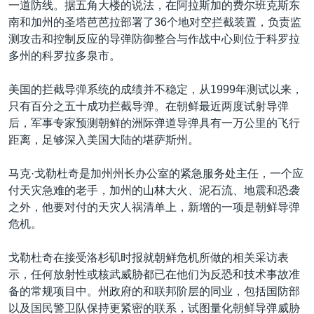
一道防线。据五角大楼的说法，在阿拉斯加的费尔班克斯东
南和加州的圣塔芭芭拉部署了36个地对空拦截装置，负责监
测攻击和控制反应的导弹防御整合与作战中心则位于科罗拉
多州的科罗拉多泉市。
美国的拦截导弹系统的成绩并不稳定，从1999年测试以来，
只有百分之五十成功拦截导弹。在朝鲜最近两度试射导弹
后，军事专家预测朝鲜的洲际弹道导弹具有一万公里的飞行
距离，足够深入美国大陆的堪萨斯州。
马克·戈勒杜奇是加州州长办公室的紧急服务处主任，一个应
付天灾急难的老手，加州的山林大火、泥石流、地震和恐袭
之外，他要对付的天灾人祸清单上，新增的一项是朝鲜导弹
危机。
戈勒杜奇在接受洛杉矶时报就朝鲜危机所做的相关采访表
示，任何放射性或核武威胁都已在他们为反恐和技术事故准
备的常规项目中。州政府的和联邦阶层的同业，包括国防部
以及国民警卫队保持更紧密的联系，试图量化朝鲜导弹威胁