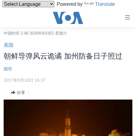
Powered by
Translate
无
障
碍
中国时间 2:48 2026年8月8日 星期六
主页
链
美国
接
美国
朝鲜导弹风云诡谲 加州防备日子照过
跳
中国
转
国符
台湾
到
2017年8月10日 16:37
内
港澳
容
分享
国际
跳
转
分类新闻
最新国际新闻
到
美中关系
印太
经济·金融·贸易
导
航
热点专题
中东
人权·法律·宗教
跳