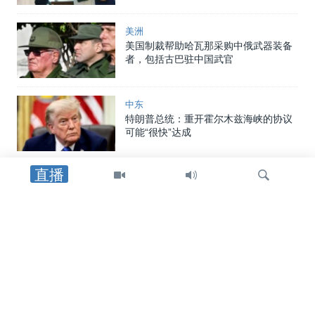
美洲
美国制裁帮助哈瓦那采购中俄武器装备
者，包括古巴驻中国武官
中东
特朗普总统：重开霍尔木兹海峡的协议
可能“很快”达成
直播
中东
美国官员：霍尔木兹海峡临时航线无需
审批，也无需缴纳通行费或任何费用
检
中国
索
中国向两名海警追授荣誉称号，证实一
年前自家舰船相撞事件造成人员丧生