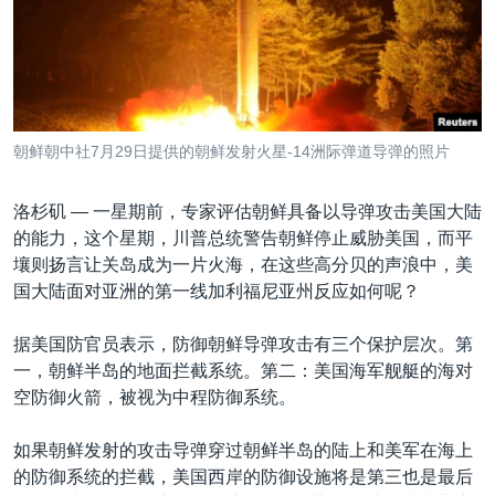
VOA视频
欧洲
科教·文娱·体健
白宫要闻
转
到
VOA今日焦点
非洲
军事
国会报道
检
中文广播
美洲
劳工
美中关系
索
全球议题
环境
美国建国250周年
关注我们
朝鲜朝中社7月29日提供的朝鲜发射火星-14洲际弹道导弹的照片
埃博拉疫情
美国之音专访
洛杉矶 —
一星期前，专家评估朝鲜具备以导弹攻击美国大陆
的能力，这个星期，川普总统警告朝鲜停止威胁美国，而平
重要讲话与声明
壤则扬言让关岛成为一片火海，在这些高分贝的声浪中，美
台海两岸关系
国大陆面对亚洲的第一线加利福尼亚州反应如何呢？
其他语言网站
南中国海争端
据美国防官员表示，防御朝鲜导弹攻击有三个保护层次。第
关注西藏
一，朝鲜半岛的地面拦截系统。第二：美国海军舰艇的海对
空防御火箭，被视为中程防御系统。
关注新疆
GEN Z 看美国
如果朝鲜发射的攻击导弹穿过朝鲜半岛的陆上和美军在海上
的防御系统的拦截，美国西岸的防御设施将是第三也是最后