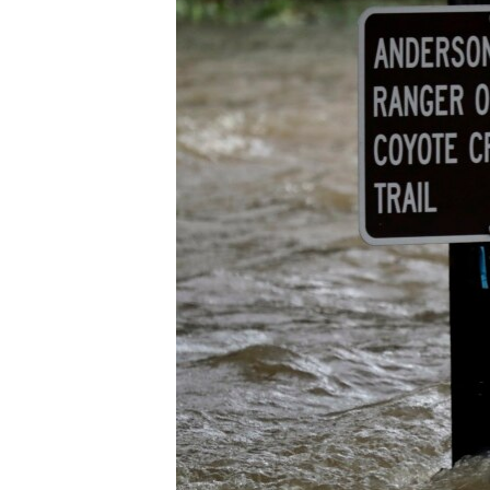
转
VOA今日焦点
非洲
军事
国会报道
到
检
中文广播
美洲
劳工
美中关系
索
全球议题
环境
美国建国250周年
埃博拉疫情
美国之音专访
重要讲话与声明
台海两岸关系
南中国海争端
关注西藏
关注新疆
GEN Z 看美国