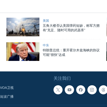
美国
五角大楼否认美国弹药短缺，称军方拥
有“充足、随时可用的武器库”
中东
特朗普总统：重开霍尔木兹海峡的协议
可能“很快”达成
关注我们
VOA卫视
A短波广播