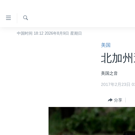
无
障
碍
检
中国时间 18:12 2026年8月9日 星期日
主页
索
链
美国
美国
接
北加州
中国
跳
转
台湾
美国之音
到
港澳
内
2017年2月23日 03
容
国际
跳
分类新闻
分享
最新国际新闻
转
到
美中关系
印太
经济·金融·贸易
导
热点专题
中东
人权·法律·宗教
航
跳
VOA视频
欧洲
科教·文娱·体健
白宫要闻