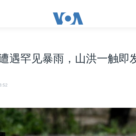
遭遇罕见暴雨，山洪一触即
:52