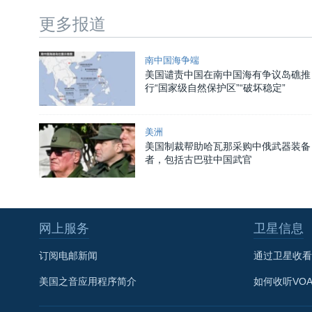
更多报道
南中国海争端
美国谴责中国在南中国海有争议岛礁推
行“国家级自然保护区”“破坏稳定”
美洲
美国制裁帮助哈瓦那采购中俄武器装备
者，包括古巴驻中国武官
网上服务
卫星信息
订阅电邮新闻
通过卫星收看
美国之音应用程序简介
如何收听VO