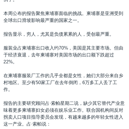
VOA视频
欧洲
科教·文娱·体健
白宫要闻
转
到
VOA今日焦点
非洲
军事
国会报道
本周公布的报告聚焦柬埔寨面临的挑战。柬埔寨是亚洲受到
检
全球出口滑坡影响最严重的国家之一。
中文广播
美洲
劳工
美中关系
索
全球议题
环境
美国建国250周年
报告显示，穷人，尤其是负债累累的人，受创最严重。
关注我们
埃博拉疫情
服装业占柬埔寨出口收入约70%，美国是其主要市场。但由
美国之音专访
于经济衰退，去年柬埔寨对美国市场的出口额下跌超过
22%。
重要讲话与声明
台海两岸关系
在柬埔寨服装厂工作的几乎全都是女性，她们大部分来自乡
其他语言网站
村地区。至少有50家工厂在去年倒闭，6万多工人丢了工
南中国海争端
作。
关注西藏
报告的主要研究顾问占·索帕星期二说，缺少其它替代产业意
关注新疆
味着更多柬埔寨妇女必须在娱乐业工作。联合国机构间反对
GEN Z 看美国
拐卖人口项目指导委员会发现，有越来越多的年轻女性进入
这一产业。占·索帕说：