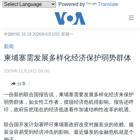
Powered by
Translate
无
障
碍
中国时间 16:19 2026年8月10日 星期一
主页
链
新闻
接
美国
柬埔寨需发展多样化经济保护弱势群体
跳
中国
转
2009年11月24日 08:00
台湾
到
分享
内
港澳
容
一份新的联合国报告说，柬埔寨需要发展多样化经济来保护
国际
跳
弱势群体，如女性工作者，摆脱经济危机得影响。报告还呼
转
分类新闻
最新国际新闻
吁，政府应把现在的经济低迷看作加速结构性改革的机遇。
到
美中关系
印太
经济·金融·贸易
导
联合国开发计划署呼吁柬埔寨政府改变对服装业的依赖。服
航
热点专题
中东
人权·法律·宗教
装业容易受到经济冲击的影响。最近爆发的金融危机就是个
跳
例子。