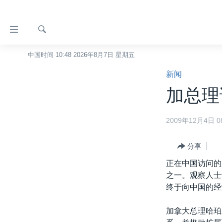
无
障
碍
检
中国时间 10:48 2026年8月7日 星期五
主页
索
链
新闻
美国
接
加总理
中国
跳
转
台湾
2009年12月4日 08
到
港澳
内
容
分享
国际
跳
正在中国访问的
分类新闻
最新国际新闻
转
之一。观察人士
到
美中关系
印太
经济·金融·贸易
终于向中国的经
导
热点专题
中东
人权·法律·宗教
航
加拿大总理哈珀
跳
VOA视频
欧洲
科教·文娱·体健
白宫要闻