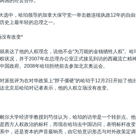
两国的经贸合作。
月的大选中，哈珀领导的加拿大保守党一举击败连续执政12年的自
历史上最年轻的总理之一。
场没有改变*
就表达了他的人权理念，说他不会“为万能的金钱牺牲人权”。哈
权状况，并于2007年在总理办公室正式接见到访的西藏流亡精
中国政府。2008年哈珀拒绝前去参加北京奥运会。
对派批评为在对华政策上“脖子僵硬”的哈珀于12月2日开始了他
达北京后哈珀对记者表示，他的人权立场没有改变。
耐尔大学经济学教授刘芍佳认为，哈珀的访华是一个转折点。他
是西方人权政治的标杆，而现在哈珀去中国访问，表明标杆改变
系中，还是资本的声音最响亮，由它给意识形态与对外政策定调