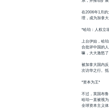
系，并推动扩展
转
VOA今日焦点
非洲
军事
国会报道
到
在2006年1
检
中文广播
美洲
劳工
美中关系
理，成为加拿大
索
全球议题
环境
美国建国250周年
*哈珀：人权立
埃博拉疫情
上台伊始，哈珀
美国之音专访
合批评中国的人
重要讲话与声明
嘛，大大激怒了
台海两岸关系
被加拿大国内反
南中国海争端
次访华之行。抵
关注西藏
*资本为王*
关注新疆
不过，英国布鲁
GEN Z 看美国
哈珀一直被视为
全球资本主义体