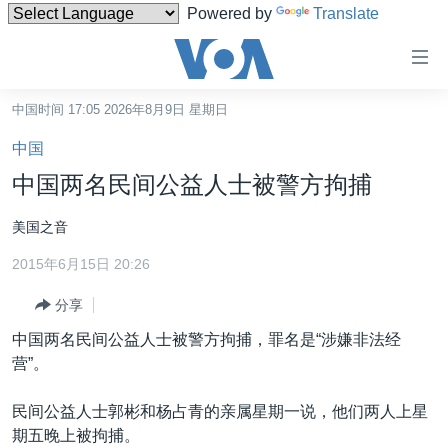
Powered by
Translate
无
障
碍
中国时间 17:05 2026年8月9日 星期日
主页
链
中国
接
美国
中国两名民间公益人士被警方拘捕
跳
中国
转
美国之音
台湾
到
2015年6月15日 20:26
内
港澳
容
分享
国际
跳
中国两名民间公益人士被警方拘捕，罪名是“涉嫌非法经
转
分类新闻
最新国际新闻
营”。
到
美中关系
印太
经济·金融·贸易
导
民间公益人士郭彬和杨占青的亲属星期一说，他们两人上星
航
热点专题
中东
人权·法律·宗教
期五晚上被拘捕。
跳