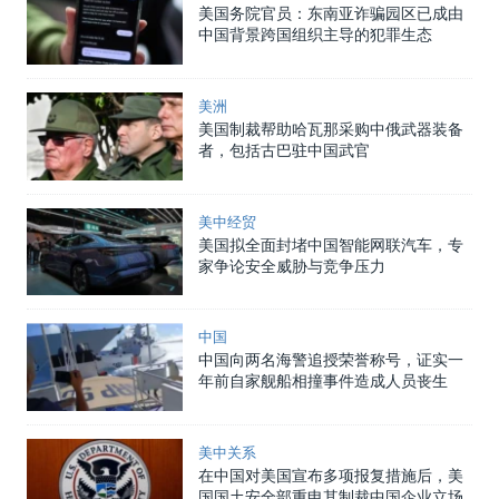
美国务院官员：东南亚诈骗园区已成由
中国背景跨国组织主导的犯罪生态
美洲
美国制裁帮助哈瓦那采购中俄武器装备
者，包括古巴驻中国武官
美中经贸
美国拟全面封堵中国智能网联汽车，专
家争论安全威胁与竞争压力
中国
中国向两名海警追授荣誉称号，证实一
年前自家舰船相撞事件造成人员丧生
美中关系
在中国对美国宣布多项报复措施后，美
国国土安全部重申其制裁中国企业立场