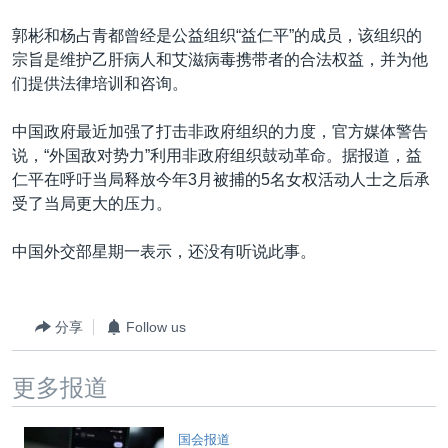
VOA视频
欧洲
科教·文娱·体健
白宫要闻
转
郭彬和杨占青都曾经是公益组织“益仁平”的成员，该组织的
到
VOA今日焦点
非洲
军事
国会报道
宗旨是维护乙肝病人和艾滋病毒携带者的合法权益，并为他
检
中文广播
美洲
劳工
美中关系
们提供法律培训和咨询。
索
全球议题
环境
美国建国250周年
中国政府最近加强了打击非政府组织的力度，官方媒体警告
关注我们
埃博拉疫情
说，“外国敌对势力”利用非政府组织鼓动革命。据报道，益
仁平在呼吁当局释放今年3月被捕的5名女权活动人士之后承
美国之音专访
受了当局更大的压力。
重要讲话与声明
中国外交部星期一表示，还没有听说此事。
台海两岸关系
其他语言网站
南中国海争端
分享
Follow us
关注西藏
关注新疆
更多报道
GEN Z 看美国
国会报道