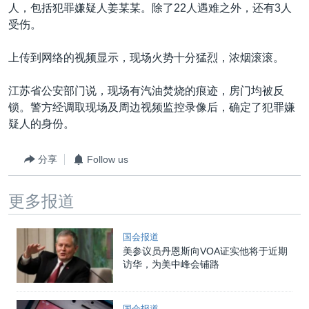
VOA视频
欧洲
科教·文娱·体健
白宫要闻
人，包括犯罪嫌疑人姜某某。除了22人遇难之外，还有3人
转
受伤。
到
VOA今日焦点
非洲
军事
国会报道
检
中文广播
美洲
劳工
美中关系
上传到网络的视频显示，现场火势十分猛烈，浓烟滚滚。
索
全球议题
环境
美国建国250周年
江苏省公安部门说，现场有汽油焚烧的痕迹，房门均被反
关注我们
埃博拉疫情
锁。警方经调取现场及周边视频监控录像后，确定了犯罪嫌
疑人的身份。
美国之音专访
重要讲话与声明
分享
Follow us
台海两岸关系
其他语言网站
更多报道
南中国海争端
关注西藏
国会报道
美参议员丹恩斯向VOA证实他将于近期
关注新疆
访华，为美中峰会铺路
GEN Z 看美国
国会报道