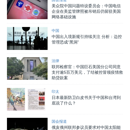
美众院中国问题特设委员会：中国电信
企业在美监管牌照被吊销后仍留驻美国
网络基础设施
中国
中国出入境新规引持续关注 分析：边控
管理恐成“黑洞”
法律
联邦检察官：中国巨石美国分公司同意
支付逾5百万美元，了结被控冒领疫情救
助贷款案
印太
日本最新防卫白皮书关于中国和台湾到
底说了什么？
国会报道
俄亥俄州联邦参议员要求对中国太阳能