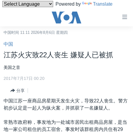
Powered by
Translate
无
障
碍
中国时间 11:11 2026年8月6日 星期四
主页
链
中国
接
美国
江苏火灾致22人丧生 嫌疑人已被抓
跳
中国
转
美国之音
台湾
到
2017年7月17日 00:20
内
港澳
容
分享
国际
跳
中国江苏一座商品房星期天发生火灾，导致22人丧生。警方
转
分类新闻
最新国际新闻
初步认定是一起人为纵火案，并抓获了一名嫌疑人。
到
美中关系
印太
经济·金融·贸易
导
常熟市政府称，事发地为一处城市居民出租商品房屋，是当
航
热点专题
中东
人权·法律·宗教
地一家公司租住的员工宿舍。事发时该群租房内共住有29
跳