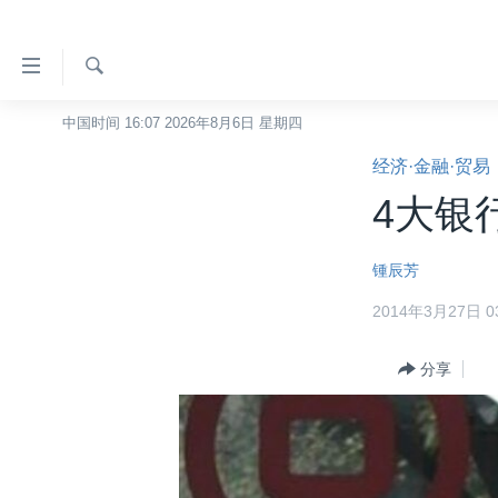
无
障
碍
检
中国时间 16:07 2026年8月6日 星期四
主页
索
链
经济·金融·贸易
美国
接
4大银
中国
跳
转
台湾
锺辰芳
到
港澳
内
2014年3月27日 03
容
国际
跳
分类新闻
分享
最新国际新闻
转
到
美中关系
印太
经济·金融·贸易
导
热点专题
中东
人权·法律·宗教
航
跳
VOA视频
欧洲
科教·文娱·体健
白宫要闻