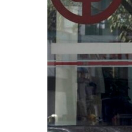
转
VOA今日焦点
非洲
军事
国会报道
到
检
中文广播
美洲
劳工
美中关系
索
全球议题
环境
美国建国250周年
埃博拉疫情
美国之音专访
重要讲话与声明
台海两岸关系
南中国海争端
关注西藏
关注新疆
GEN Z 看美国