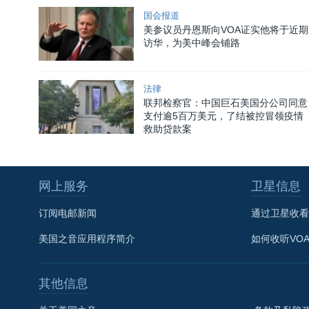
国会报道
美参议员丹恩斯向VOA证实他将于近期
访华，为美中峰会铺路
法律
联邦检察官：中国巨石美国分公司同意
支付逾5百万美元，了结被控冒领疫情
救助贷款案
网上服务
卫星信息
订阅电邮新闻
通过卫星收看
美国之音应用程序简介
如何收听VO
其他信息