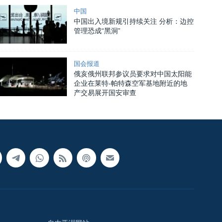
中国
中国出入境新规引持续关注 分析：边控
管理恐成“黑洞”
国会报道
俄亥俄州联邦参议员要求对中国太阳能
企业在莱特-帕特森空军基地附近的地
产交易展开国安审查