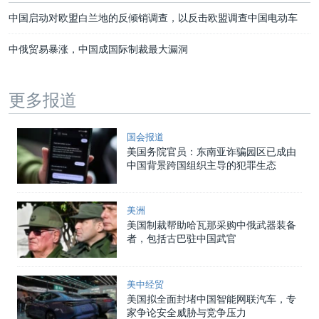
中国启动对欧盟白兰地的反倾销调查，以反击欧盟调查中国电动车
中俄贸易暴涨，中国成国际制裁最大漏洞
更多报道
国会报道
美国务院官员：东南亚诈骗园区已成由
中国背景跨国组织主导的犯罪生态
美洲
美国制裁帮助哈瓦那采购中俄武器装备
者，包括古巴驻中国武官
美中经贸
美国拟全面封堵中国智能网联汽车，专
家争论安全威胁与竞争压力