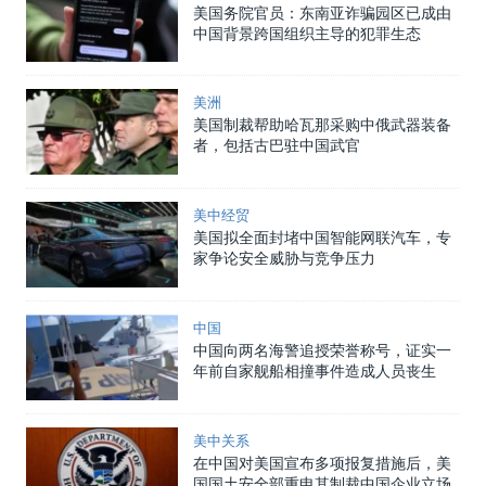
美国务院官员：东南亚诈骗园区已成由
中国背景跨国组织主导的犯罪生态
美洲
美国制裁帮助哈瓦那采购中俄武器装备
者，包括古巴驻中国武官
美中经贸
美国拟全面封堵中国智能网联汽车，专
家争论安全威胁与竞争压力
中国
中国向两名海警追授荣誉称号，证实一
年前自家舰船相撞事件造成人员丧生
美中关系
在中国对美国宣布多项报复措施后，美
国国土安全部重申其制裁中国企业立场