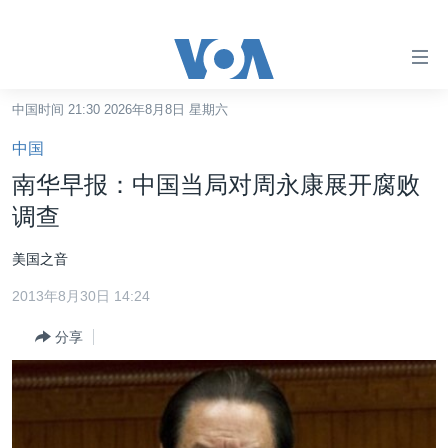
无
障
碍
中国时间 21:30 2026年8月8日 星期六
主页
链
中国
接
美国
南华早报：中国当局对周永康展开腐败
跳
中国
调查
转
台湾
到
美国之音
内
港澳
容
2013年8月30日 14:24
国际
跳
分享
转
分类新闻
最新国际新闻
到
美中关系
印太
经济·金融·贸易
导
航
热点专题
中东
人权·法律·宗教
跳