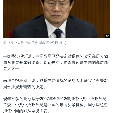
VOA视频
欧洲
科教·文娱·体健
白宫要闻
转
到
VOA今日焦点
非洲
军事
国会报道
检
中文广播
美洲
劳工
美中关系
索
全球议题
环境
美国建国250周年
关注我们
埃博拉疫情
前中共中央政治局常委周永康 (资料图片)
美国之音专访
一家香港报纸说，中国当局已经决定对退休的政界高层人物
重要讲话与声明
周永康展开腐败调查。直到去年，周永康还是中国的高层领
台海两岸关系
其他语言网站
导人之一。
南中国海争端
南华早报星期五说，熟悉中共情况的消息人士证实了有关对
关注西藏
周永康展开调查的决定。
关注新疆
现年70岁的周永康于2007年至2012年担任中共中央政治局
GEN Z 看美国
常委。中共中央政治局是中国的最高决策机构。周永康还曾
担任中国的司法系统主管。