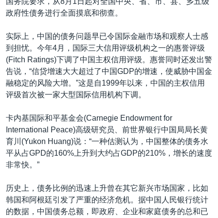
国务院要求，从8月1日起对全国中央、省、市、县、乡五级
政府性债务进行全面摸底和彻查。
实际上，中国的债务问题早已令国际金融市场和观察人士感
到担忧。今年4月，国际三大信用评级机构之一的惠誉评级
(Fitch Ratings)下调了中国主权信用评级。惠誉同时还发出警
告说，“信贷增速大大超过了中国GDP的增速，使威胁中国金
融稳定的风险大增。”这是自1999年以来，中国的主权信用
评级首次被一家大型国际信用机构下调。
卡内基国际和平基金会(Carnegie Endowment for
International Peace)高级研究员、前世界银行中国局局长黄
育川(Yukon Huang)说：“一种估测认为，中国整体的债务水
平从占GPD的160%上升到大约占GDP的210%，增长的速度
非常快。”
历史上，债务比例的迅速上升曾在其它新兴市场国家，比如
韩国和阿根廷引发了严重的经济危机。据中国人民银行统计
的数据，中国债务总额，即政府、企业和家庭债务的总和已