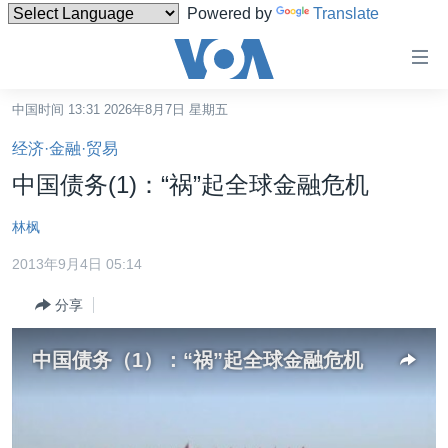
Powered by
Translate
无
障
碍
中国时间 13:31 2026年8月7日 星期五
主页
链
经济·金融·贸易
接
美国
中国债务(1)：“祸”起全球金融危机
跳
中国
转
林枫
台湾
到
2013年9月4日 05:14
内
港澳
容
分享
国际
跳
转
分类新闻
最新国际新闻
中国债务（1）：“祸”起全球金融危机
到
美中关系
印太
经济·金融·贸易
导
航
热点专题
中东
人权·法律·宗教
跳