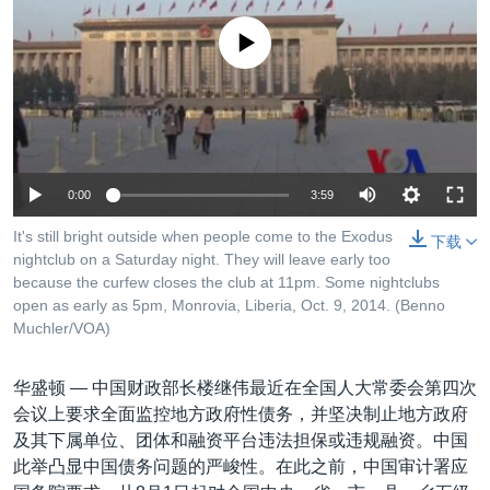
VOA视频
欧洲
科教·文娱·体健
白宫要闻
转
到
没有媒体可用资源
VOA今日焦点
非洲
军事
国会报道
检
中文广播
美洲
劳工
美中关系
索
全球议题
环境
美国建国250周年
关注我们
埃博拉疫情
0:00
3:59
美国之音专访
It's still bright outside when people come to the Exodus
下载
重要讲话与声明
nightclub on a Saturday night. They will leave early too
because the curfew closes the club at 11pm. Some nightclubs
台海两岸关系
其他语言网站
open as early as 5pm, Monrovia, Liberia, Oct. 9, 2014. (Benno
南中国海争端
Muchler/VOA)
关注西藏
华盛顿 —
中国财政部长楼继伟最近在全国人大常委会第四次
关注新疆
会议上要求全面监控地方政府性债务，并坚决制止地方政府
及其下属单位、团体和融资平台违法担保或违规融资。中国
GEN Z 看美国
此举凸显中国债务问题的严峻性。在此之前，中国审计署应