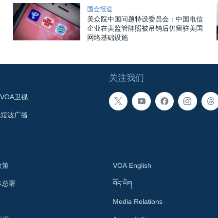
国会报道
美众院中国问题特设委员会：中国电信
企业在美监管牌照被吊销后仍留驻美国
网络基础设施
关注我们
VOA卫视
A短波广播
政策
VOA English
体总署
བོད་ཡིག
Media Relations