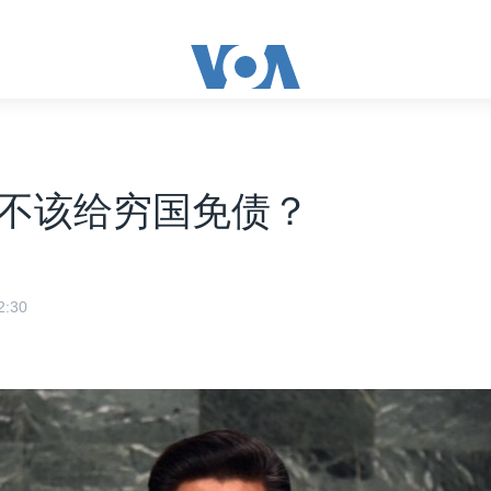
不该给穷国免债？
:30