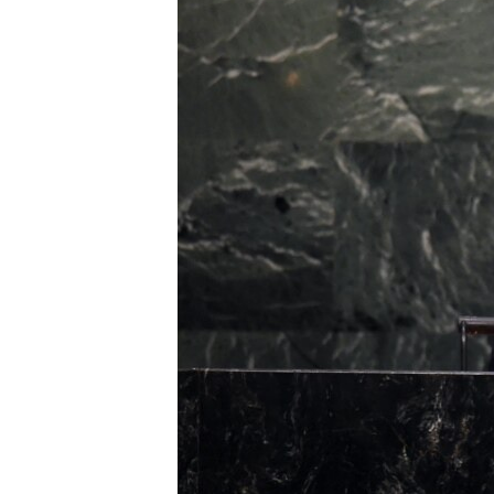
转
VOA今日焦点
非洲
军事
国会报道
到
检
中文广播
美洲
劳工
美中关系
索
全球议题
环境
美国建国250周年
埃博拉疫情
美国之音专访
重要讲话与声明
台海两岸关系
南中国海争端
关注西藏
关注新疆
GEN Z 看美国