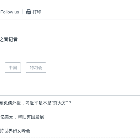
Follow us
打印
之音记者
中国
特习会
布免债外援，习近平是不是“穷大方”？
0亿美元，帮助穷国发展
持世界妇女峰会