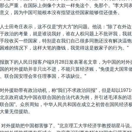
那么严重，在国际上倒像个大款一样免这个、免那个。”李大同
意义，因为中国可能根本没有指望这些国家能够偿还债务。
人士田奇庄表示，这不仅是“穷大方”的问题。他说：“除了在外
于政治的考量，就是谁说我好，谁在人权问题上不批评我，我就
手段收买一些国家，特别是在我们自己很多同胞还没有解决温饱
困难的情况下，这样大笔的撒钱，我觉得这是败家子的行为。”
报旗下的人民日报客户端9月28日发表署名文章，为中国的对外
国的对外援助并非只出不进，不能只算经济账，“免债是大国常
、联合国安理会常任理事国，不该缺位。”
对外援助带有政治动机，称“我们不求政治回报”，但是却以197
北京政府成为中国在联合国的合法代表为例，并引述毛泽东的话
联合国”。众所周知，中华人民共和国在成立之初曾在国民经济
大量无偿援助。
，对外援助把中国都害惨了。”北京理工大学经济学教授胡星斗说