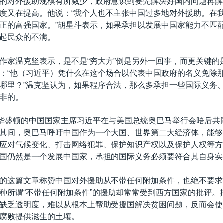
的对外援助规模有所减少，政府意识到要先解决好国内问题再解
度又在提高。他说：“我个人也不主张中国过多地对外援助。在
正的富强国家。”胡星斗表示，如果承担以发展中国家能力不匹
起民众的不满。
作家温克坚表示，是不是“穷大方”倒是另外一回事，而更关键的
：“他（习近平）凭什么在这个场合以代表中国政府的名义免除那
哪里？”温克坚认为，如果程序合法，那么多承担一些国际义务
非的。
访华盛顿的中国国家主席习近平在与美国总统奥巴马举行会晤后共
其间，奥巴马呼吁中国作为一个大国、世界第二大经济体，能够
应对气候变化、打击网络犯罪、保护知识产权以及保护人权等方
国仍然是一个发展中国家，承担的国际义务必须要符合其自身实
的这篇文章称赞中国对外援助从不带任何附加条件，也绝不要求
种所谓“不带任何附加条件”的援助却常常受到西方国家的批评。
缺乏透明度，难以从根本上帮助受援国解决贫困问题，反而会使
腐败提供滋生的土壤。