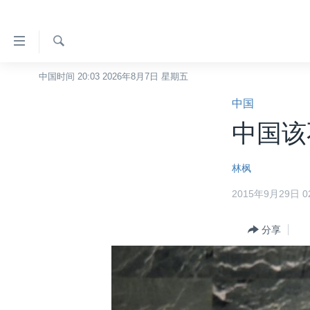
无
障
碍
检
中国时间 20:03 2026年8月7日 星期五
主页
索
链
中国
美国
接
中国该
中国
跳
转
台湾
林枫
到
港澳
内
2015年9月29日 02
容
国际
跳
分类新闻
分享
最新国际新闻
转
到
美中关系
印太
经济·金融·贸易
导
热点专题
中东
人权·法律·宗教
航
跳
VOA视频
欧洲
科教·文娱·体健
白宫要闻