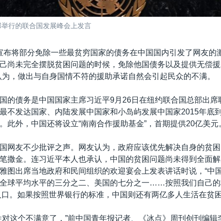
部举行的联合国发展峰会上发言
宣布将部分免除一些最贫穷国家的债务在中国国内引发了网友的
己尚未完全摆脱贫困问题的时候，免除他国债务以及提供无偿援
认为，做出与自身国情不符的援助承诺自然会引起民众的不满。
国的债务是中国国家主席习近平9月26日在纽约联合国总部出席
最不发达国家、内陆发展中国家和小岛屿发展中国家2015年底
。此外，中国还将设立“南南合作援助基金”，首期提供20亿美元
国网友不少批评之声。网友认为，政府应该优先解决自身的贫困
笔撒金。连习近平本人也承认，中国的贫困问题尚未得到全面解
雅图出席当地政府和民间组织的欢迎宴会上发表讲话时说，“中
全球平均水平的三分之二、美国的七分之一……按照我们自己的
困人口。如果按照世界银行的标准，中国则还有两亿多人生活在贫困
姓对这个不满意了，”前中国青年报记者、《冰点》周刊创刊编辑