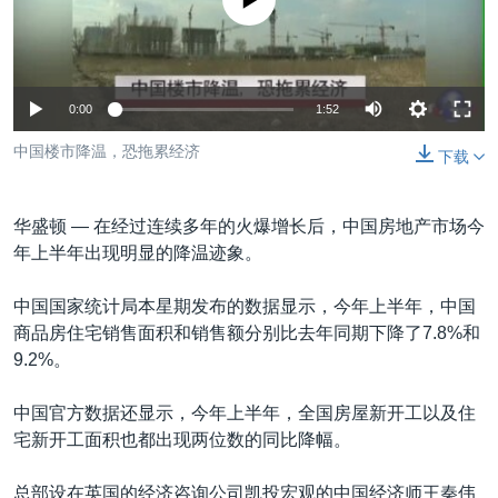
没有媒体可用资源
VOA视频
欧洲
科教·文娱·体健
白宫要闻
转
到
VOA今日焦点
非洲
军事
国会报道
检
中文广播
美洲
劳工
美中关系
索
0:00
1:52
全球议题
环境
美国建国250周年
关注我们
中国楼市降温，恐拖累经济
下载
埃博拉疫情
美国之音专访
华盛顿 —
在经过连续多年的火爆增长后，中国房地产市场今
重要讲话与声明
年上半年出现明显的降温迹象。
台海两岸关系
其他语言网站
中国国家统计局本星期发布的数据显示，今年上半年，中国
南中国海争端
商品房住宅销售面积和销售额分别比去年同期下降了7.8%和
9.2%。
关注西藏
关注新疆
中国官方数据还显示，今年上半年，全国房屋新开工以及住
宅新开工面积也都出现两位数的同比降幅。
GEN Z 看美国
总部设在英国的经济咨询公司凯投宏观的中国经济师王秦伟