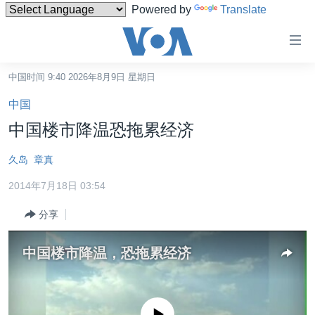
Powered by
Translate
无
障
碍
中国时间 9:40 2026年8月9日 星期日
主页
链
中国
接
美国
中国楼市降温恐拖累经济
跳
中国
转
久岛
章真
台湾
到
2014年7月18日 03:54
内
港澳
容
分享
国际
跳
转
分类新闻
最新国际新闻
中国楼市降温，恐拖累经济
到
美中关系
印太
经济·金融·贸易
导
航
热点专题
中东
人权·法律·宗教
跳