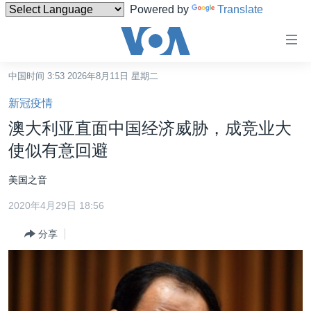
Powered by
Translate
无
障
碍
中国时间 3:53 2026年8月11日 星期二
主页
链
新冠疫情
接
美国
澳大利亚直面中国经济威胁，成竞业大
跳
中国
使似有意回避
转
台湾
到
美国之音
内
港澳
容
2020年4月29日 18:56
国际
跳
分享
转
分类新闻
最新国际新闻
到
美中关系
印太
经济·金融·贸易
导
航
热点专题
中东
人权·法律·宗教
跳