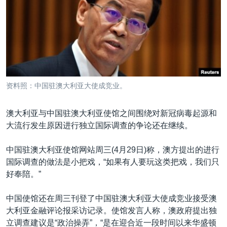
VOA视频
欧洲
科教·文娱·体健
白宫要闻
转
到
VOA今日焦点
非洲
军事
国会报道
检
中文广播
美洲
劳工
美中关系
索
全球议题
环境
美国建国250周年
关注我们
埃博拉疫情
资料照：中国驻澳大利亚大使成竞业。
美国之音专访
澳大利亚与中国驻澳大利亚使馆之间围绕对新冠病毒起源和
重要讲话与声明
大流行发生原因进行独立国际调查的争论还在继续。
台海两岸关系
其他语言网站
中国驻澳大利亚使馆网站周三(4月29日)称，澳方提出的进行
南中国海争端
国际调查的做法是小把戏，“如果有人要玩这类把戏，我们只
关注西藏
好奉陪。”
关注新疆
中国使馆还在周三刊登了中国驻澳大利亚大使成竞业接受澳
GEN Z 看美国
大利亚金融评论报采访记录。使馆发言人称，澳政府提出独
立调查建议是“政治操弄”，“是在迎合近一段时间以来华盛顿