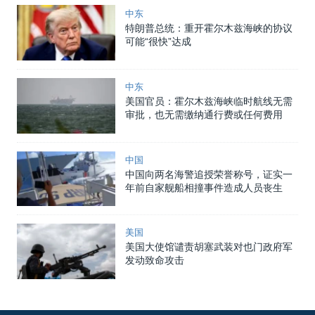
中东
特朗普总统：重开霍尔木兹海峡的协议
可能“很快”达成
中东
美国官员：霍尔木兹海峡临时航线无需
审批，也无需缴纳通行费或任何费用
中国
中国向两名海警追授荣誉称号，证实一
年前自家舰船相撞事件造成人员丧生
美国
美国大使馆谴责胡塞武装对也门政府军
发动致命攻击