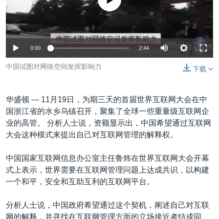
没有媒体可用资源
VOA视频
欧洲
科教·文娱·体健
白宫要闻
转
到
VOA今日焦点
非洲
军事
国会报道
检
中文广播
美洲
劳工
美中关系
索
0:00
2:44
全球议题
环境
美国建国250周年
关注我们
中国试图对网络空间发挥影响力
下载
埃博拉疫情
美国之音专访
华盛顿 —
11月19日，为期三天的首届世界互联网大会在中
重要讲话与声明
国浙江省的水乡乌镇召开，聚集了全球一些重量级互联网企
业的高管。 分析人士说，资额显示出，中国希望通过互联网
台海两岸关系
其他语言网站
大会这种模式来提出自己对互联网管理的解释权。
南中国海争端
中国国家互联网信息办公室主任鲁炜在世界互联网大会开幕
关注西藏
式上表示，世界需要在互联网管理问题上达成共识，以构建
关注新疆
一个和平，安全和互助互利的互联网平台。
GEN Z 看美国
分析人士说，中国政府希望通过这个契机，阐述自己对互联
网的解释，并寻找在互联网管理方面的立场接近者结成同