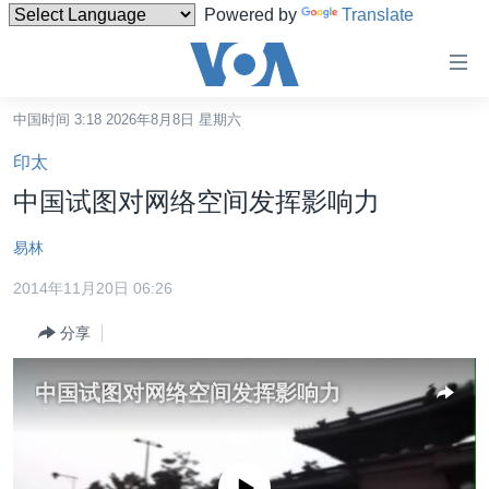
Powered by
Translate
无
障
碍
中国时间 3:18 2026年8月8日 星期六
主页
链
印太
接
美国
中国试图对网络空间发挥影响力
跳
中国
转
易林
台湾
到
2014年11月20日 06:26
内
港澳
容
分享
国际
跳
转
分类新闻
最新国际新闻
中国试图对网络空间发挥影响力
到
美中关系
印太
经济·金融·贸易
导
航
热点专题
中东
人权·法律·宗教
跳