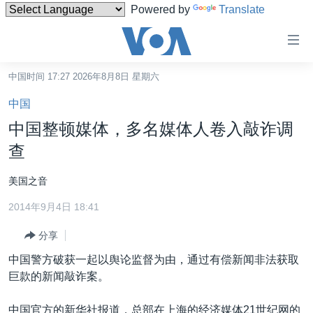
Powered by
Translate
无
障
碍
中国时间 17:27 2026年8月8日 星期六
主页
链
中国
接
美国
中国整顿媒体，多名媒体人卷入敲诈调
跳
中国
查
转
台湾
到
美国之音
内
港澳
容
2014年9月4日 18:41
国际
跳
分享
转
分类新闻
最新国际新闻
到
中国警方破获一起以舆论监督为由，通过有偿新闻非法获取
美中关系
印太
经济·金融·贸易
导
巨款的新闻敲诈案。
航
热点专题
中东
人权·法律·宗教
跳
中国官方的新华社报道，总部在上海的经济媒体21世纪网的