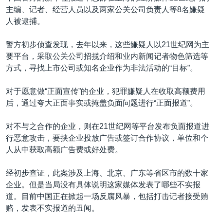
VOA视频
欧洲
科教·文娱·体健
白宫要闻
转
主编、记者、经营人员以及两家公关公司负责人等8名嫌疑
到
VOA今日焦点
人被逮捕。
非洲
军事
国会报道
检
中文广播
美洲
劳工
美中关系
索
警方初步侦查发现，去年以来，这些嫌疑人以21世纪网为主
要平台，采取公关公司招揽介绍和业内新闻记者物色筛选等
全球议题
环境
美国建国250周年
关注我们
方式，寻找上市公司或知名企业作为非法活动的“目标”。
埃博拉疫情
对于愿意做“正面宣传”的企业，犯罪嫌疑人在收取高额费用
美国之音专访
后，通过夸大正面事实或掩盖负面问题进行“正面报道”。
重要讲话与声明
对不与之合作的企业，则在21世纪网等平台发布负面报道进
台海两岸关系
其他语言网站
行恶意攻击，要挟企业投放广告或签订合作协议，单位和个
南中国海争端
人从中获取高额广告费或好处费。
关注西藏
经初步查证，此案涉及上海、北京、广东等省区市的数十家
关注新疆
企业。但是当局没有具体说明这家媒体发表了哪些不实报
道。目前中国正在掀起一场反腐风暴，包括打击记者接受贿
GEN Z 看美国
赂，发表不实报道的丑闻。