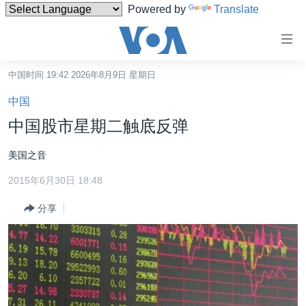
Powered by
Translate
无
障
碍
中国时间 19:42 2026年8月9日 星期日
主页
链
中国
接
美国
中国股市星期二触底反弹
跳
中国
转
美国之音
台湾
到
2015年6月30日 18:48
内
港澳
容
分享
国际
跳
转
分类新闻
最新国际新闻
到
美中关系
印太
经济·金融·贸易
导
航
热点专题
中东
人权·法律·宗教
跳