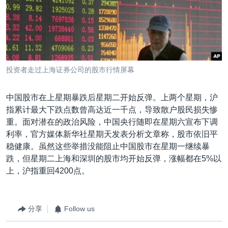
VOA视频
欧洲
科教·文娱·体健
白宫要闻
转
到
VOA今日焦点
非洲
军事
国会报道
检
中文广播
美洲
劳工
美中关系
索
全球议题
环境
美国建国250周年
关注我们
投资者走过上海证券公司的股市行情屏幕
埃博拉疫情
美国之音专访
中国股市在上星期暴跌后星期二开始反弹。上两个星期，沪
指累计最大下跌点数曾高达近一千点，导致散户股民损失惨
重要讲话与声明
重。面对潜在的政治风险，中国央行随即在星期六宣布下调
台海两岸关系
利率，官方媒体新华社星期天发表分析文章称，股市依旧平
其他语言网站
稳健康。虽然这些举措没能阻止中国股市在星期一继续暴
南中国海争端
跌，但星期二上海和深圳的股市均开始反弹，涨幅都在5%以
关注西藏
上，沪指重回4200点。
关注新疆
GEN Z 看美国
分享
Follow us