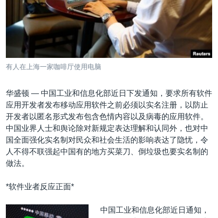
VOA视频
欧洲
科教·文娱·体健
白宫要闻
转
到
VOA今日焦点
非洲
军事
国会报道
检
中文广播
美洲
劳工
美中关系
索
全球议题
环境
美国建国250周年
关注我们
有人在上海一家咖啡厅使用电脑
埃博拉疫情
美国之音专访
华盛顿 —
中国工业和信息化部近日下发通知，要求所有软件
应用开发者发布移动应用软件之前必须以实名注册，以防止
重要讲话与声明
开发者以匿名形式发布包含色情内容以及病毒的应用软件。
台海两岸关系
中国业界人士和舆论除对新规定表达理解和认同外，也对中
其他语言网站
国全面强化实名制对民众和社会生活的影响表达了隐忧，令
南中国海争端
人不得不联强起中国有的地方买菜刀、倒垃圾也要实名制的
关注西藏
做法。
关注新疆
*软件业者反应正面*
GEN Z 看美国
中国工业和信息化部近日通知，