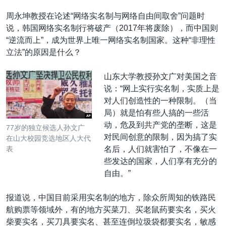
周永坤教授在论述“网络实名制与网络自由间取舍”问题时
说，韩国网络实名制行将破产（2017年将废除），而中国则
“逆流而上”，成为世界上唯一网络实名制国家。这种“非理性
立法”的原因是什么？
山东大学教授孙文广对美国之音
说：“网上实行实名制，实质上是
对人们创造性的一种限制。（当
局）就是怕有些人搞的一些活
动，危及到共产党的垄断，这是
77岁的独立候选人孙文广
对民间创意的限制，因为搞了实
在山大校园竞选地区人大代
名后，人们就害怕了，不像在一
表
些发达的国家，人们享有充分的
自由。”
报道说，中国目前采用实名制的地方，除众所周知的铁路民
航购票等领域外，有的地方买菜刀、买老鼠药要实名，买火
柴要实名，买刀具要实名、甚至连倒垃圾袋都要实名，敏感