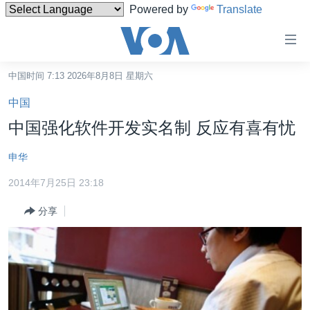
Powered by
Translate
无
障
碍
中国时间 7:13 2026年8月8日 星期六
主页
链
中国
接
美国
中国强化软件开发实名制 反应有喜有忧
跳
中国
转
申华
台湾
到
2014年7月25日 23:18
内
港澳
容
分享
国际
跳
转
分类新闻
最新国际新闻
到
美中关系
印太
经济·金融·贸易
导
航
热点专题
中东
人权·法律·宗教
跳