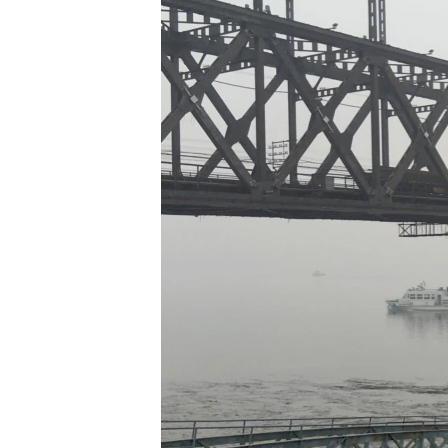
转
VOA今日焦点
非洲
军事
国会报道
到
检
中文广播
美洲
劳工
美中关系
索
全球议题
环境
美国建国250周年
埃博拉疫情
美国之音专访
重要讲话与声明
台海两岸关系
南中国海争端
关注西藏
关注新疆
GEN Z 看美国