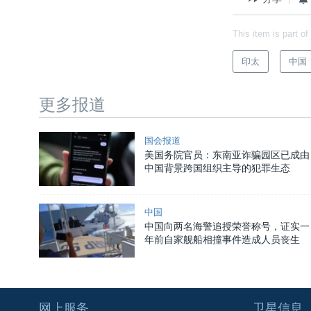
This item is part of
印太
中国
更多报道
国会报道
美国务院官员：东南亚诈骗园区已成由
中国背景跨国组织主导的犯罪生态
中国
中国向两名海警追授荣誉称号，证实一
年前自家舰船相撞事件造成人员丧生
网上服务
卫星信息