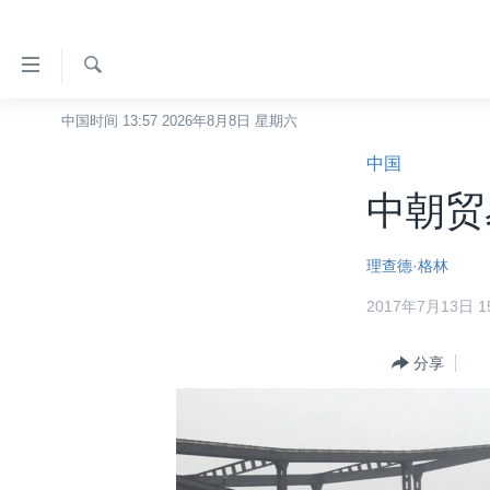
无
障
碍
检
中国时间 13:57 2026年8月8日 星期六
主页
索
链
中国
美国
接
中朝贸
中国
跳
转
台湾
理查德·格林
到
港澳
内
2017年7月13日 15
容
国际
跳
分类新闻
分享
最新国际新闻
转
到
美中关系
印太
经济·金融·贸易
导
热点专题
中东
人权·法律·宗教
航
跳
VOA视频
欧洲
科教·文娱·体健
白宫要闻