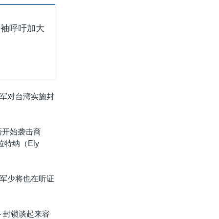
领袖呼吁加大
军对台湾实施封
否开始袭击商
特纳（Ely
陆军少将也在听证
 封锁谈起来容