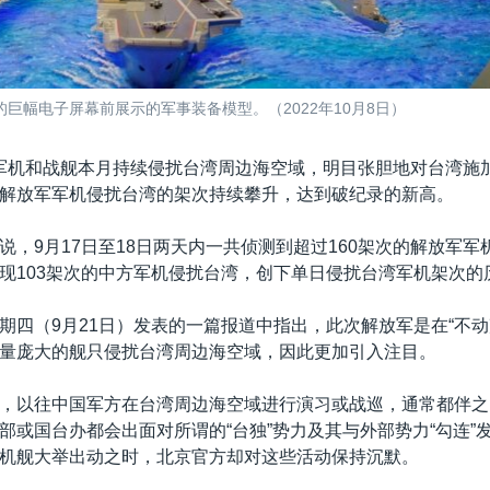
巨幅电子屏幕前展示的军事装备模型。（2022年10月8日）
军机和战舰本月持续侵扰台湾周边海空域，明目张胆地对台湾施
解放军军机侵扰台湾的架次持续攀升，达到破纪录的新高。
说，9月17日至18日两天内一共侦测到超过160架次的解放军军
现103架次的中方军机侵扰台湾，创下单日侵扰台湾军机架次的
期四（9月21日）发表的一篇报道中指出，此次解放军是在“不动
量庞大的舰只侵扰台湾周边海空域，因此更加引入注目。
，以往中国军方在台湾周边海空域进行演习或战巡，通常都伴之
部或国台办都会出面对所谓的“台独”势力及其与外部势力“勾连”
机舰大举出动之时，北京官方却对这些活动保持沉默。