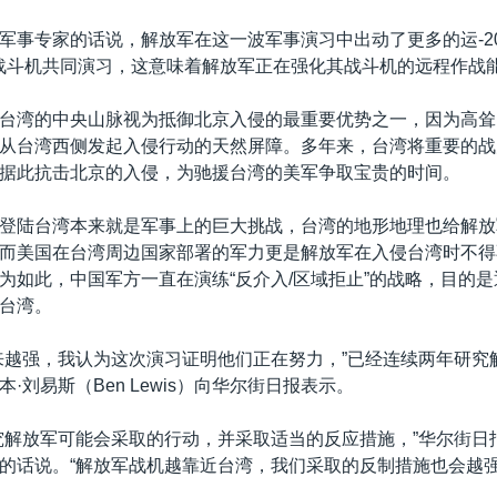
军事专家的话说，解放军在这一波军事演习中出动了更多的运-2
与战斗机共同演习，这意味着解放军正在强化其战斗机的远程作战
台湾的中央山脉视为抵御北京入侵的最重要优势之一，因为高耸
从台湾西侧发起入侵行动的天然屏障。多年来，台湾将重要的战
据此抗击北京的入侵，为驰援台湾的美军争取宝贵的时间。
登陆台湾本来就是军事上的巨大挑战，台湾的地形地理也给解放
而美国在台湾周边国家部署的军力更是解放军在入侵台湾时不得
为如此，中国军方一直在演练“反介入/区域拒止”的战略，目的
台湾。
来越强，我认为这次演习证明他们正在努力，”已经连续两年研究
·刘易斯（Ben Lewis）向华尔街日报表示。
究解放军可能会采取的行动，并采取适当的反应措施，”华尔街日
的话说。“解放军战机越靠近台湾，我们采取的反制措施也会越强