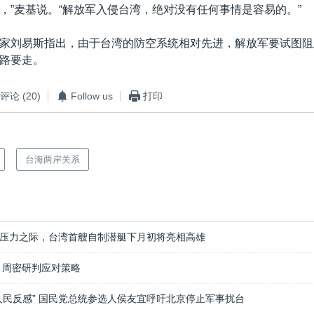
，”麦基说。“解放军入侵台湾，绝对没有任何事情是容易的。”
家刘易斯指出，由于台湾的防空系统相对先进，解放军要试图阻
路要走。
评论
(20)
Follow us
打印
台海两岸关系
压力之际，台湾首艘自制潜艇下月初将亮相高雄
 周密研判应对策略
人民反感” 国民党总统参选人侯友宜呼吁北京停止军事扰台