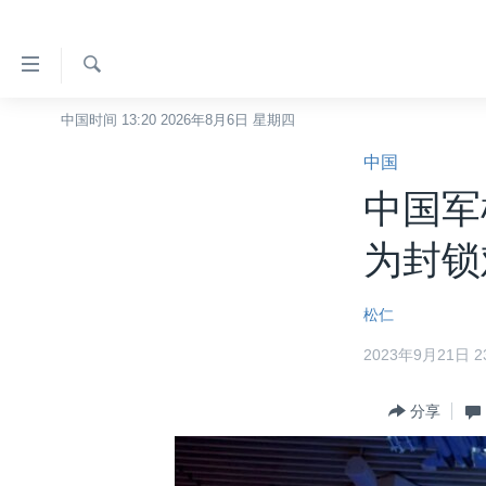
无
障
碍
检
中国时间 13:20 2026年8月6日 星期四
主页
索
链
中国
美国
接
中国军
中国
跳
转
台湾
为封锁
到
港澳
内
松仁
容
国际
跳
2023年9月21日 23
分类新闻
最新国际新闻
转
到
美中关系
印太
经济·金融·贸易
分享
导
热点专题
中东
人权·法律·宗教
航
跳
VOA视频
欧洲
科教·文娱·体健
白宫要闻