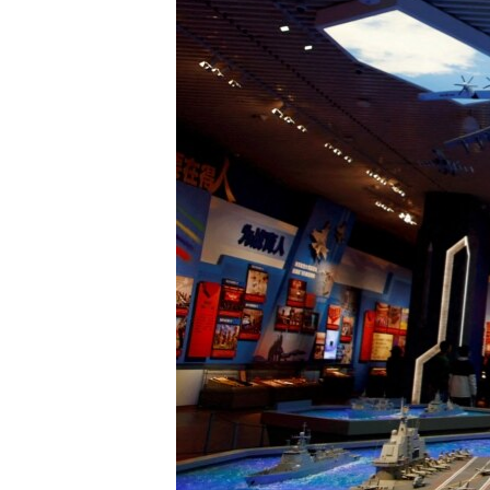
转
VOA今日焦点
非洲
军事
国会报道
到
检
中文广播
美洲
劳工
美中关系
索
全球议题
环境
美国建国250周年
埃博拉疫情
美国之音专访
重要讲话与声明
台海两岸关系
南中国海争端
关注西藏
关注新疆
GEN Z 看美国