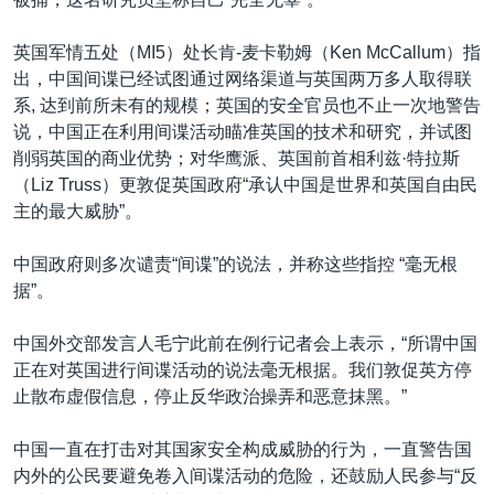
英国军情五处（MI5）处长肯-麦卡勒姆（Ken McCallum）指
出，中国间谍已经试图通过网络渠道与英国两万多人取得联
系, 达到前所未有的规模；英国的安全官员也不止一次地警告
说，中国正在利用间谍活动瞄准英国的技术和研究，并试图
削弱英国的商业优势；对华鹰派、英国前首相利兹·特拉斯
（Liz Truss）更敦促英国政府“承认中国是世界和英国自由民
主的最大威胁”。
中国政府则多次谴责“间谍”的说法，并称这些指控 “毫无根
据”。
中国外交部发言人毛宁此前在例行记者会上表示，“所谓中国
正在对英国进行间谍活动的说法毫无根据。我们敦促英方停
止散布虚假信息，停止反华政治操弄和恶意抹黑。”
中国一直在打击对其国家安全构成威胁的行为，一直警告国
内外的公民要避免卷入间谍活动的危险，还鼓励人民参与“反