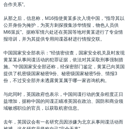
合作关系”。
从那之后，信息称，M16指使黄某多次入境中国，“指导其以
公开身份为掩护，为英方刺探搜集涉华情报，物色人员供
MI6策反”。据称军情六处还在英国等地对黄某进行了专业情
报培训，并为其提供专用间谍器材进行情报交联。
中国国家安全部表示：“经缜密侦查，国家安全机关及时发现
黄某某从事间谍活动的犯罪证据，依法对其采取刑事强制措
施。”中国国家安全部还称，经保密部门鉴定，黄某已向英国
提供了机密级国家秘密9份、秘密级国家秘密5份、情报3
份，不过安全部并未透露黄某属于哪一家咨询机构。
与此同时，英国政府也表示，中国间谍行动的复杂程度正日
益增加，据称中国的间谍正瞄准英国在政治、国防和商业领
域敏感职位的官员，以获取机密信息。
去年，英国议会有一名研究员因涉嫌为北京从事间谍活动而
被捕，这名研究员坚称自己“完全无辜”。