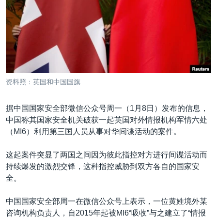
VOA视频
欧洲
科教·文娱·体健
白宫要闻
转
到
VOA今日焦点
非洲
军事
国会报道
检
中文广播
美洲
劳工
美中关系
索
全球议题
环境
美国建国250周年
关注我们
埃博拉疫情
资料照：英国和中国国旗
美国之音专访
据中国国家安全部微信公众号周一（1月8日）发布的信息，
重要讲话与声明
中国称其国家安全机关破获一起英国对外情报机构军情六处
台海两岸关系
其他语言网站
（MI6）利用第三国人员从事对华间谍活动的案件。
南中国海争端
这起案件突显了两国之间因为彼此指控对方进行间谍活动而
关注西藏
持续爆发的激烈交锋，这种指控威胁到双方各自的国家安
全。
关注新疆
GEN Z 看美国
中国国家安全部周一在微信公众号上表示，一位黄姓境外某
咨询机构负责人，自2015年起被MI6“吸收”与之建立了“情报