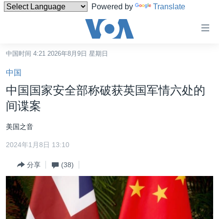
Powered by
Translate
无
障
碍
中国时间 4:21 2026年8月9日 星期日
主页
链
中国
接
美国
中国国家安全部称破获英国军情六处的
跳
中国
间谍案
转
台湾
到
美国之音
内
港澳
容
2024年1月8日 13:10
国际
跳
分享
(38)
转
分类新闻
最新国际新闻
到
美中关系
印太
经济·金融·贸易
导
航
热点专题
中东
人权·法律·宗教
跳