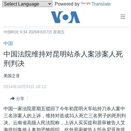
Powered by
Translate
无
障
碍
中国时间 9:34 2026年8月7日 星期五
主页
链
中国
接
美国
中国法院维持对昆明站杀人案涉案人死
跳
中国
刑判决
转
台湾
到
美国之音
内
港澳
容
2014年10月31日 18:12
国际
跳
分享
转
分类新闻
最新国际新闻
到
中国一家法院星期五驳回了今年初昆明火车站持刀杀人案中
美中关系
印太
经济·金融·贸易
导
三名涉案人的上诉，维持对造成31人死亡三名男子的死刑判
航
热点专题
决。云南省高级人民法院称，上诉人买买提和原审被告人艾
中东
人权·法律·宗教
跳
海提纠集他人参加恐怖组织，此外原审被告人托合尼亚孜提