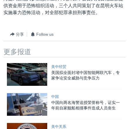
VOA视频
欧洲
科教·文娱·体健
白宫要闻
转
供资金用于恐怖组织活动，三个人共同策划了在昆明火车站
到
VOA今日焦点
实施暴力恐怖活动，对全部犯罪承担刑事责任。
非洲
军事
国会报道
检
中文广播
美洲
劳工
美中关系
索
全球议题
环境
美国建国250周年
分享
Follow us
关注我们
埃博拉疫情
更多报道
美国之音专访
重要讲话与声明
美中经贸
美国拟全面封堵中国智能网联汽车，专
台海两岸关系
其他语言网站
家争论安全威胁与竞争压力
南中国海争端
关注西藏
中国
中国向两名海警追授荣誉称号，证实一
关注新疆
年前自家舰船相撞事件造成人员丧生
GEN Z 看美国
美中关系