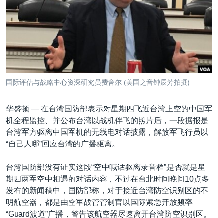
VOA视频
欧洲
科教·文娱·体健
白宫要闻
转
到
VOA今日焦点
非洲
军事
国会报道
检
中文广播
美洲
劳工
美中关系
索
全球议题
环境
美国建国250周年
关注我们
埃博拉疫情
国际评估与战略中心资深研究员费舍尔 (美国之音钟辰芳拍摄)
美国之音专访
华盛顿 —
在台湾国防部表示对星期四飞近台湾上空的中国军
重要讲话与声明
机全程监控、并公布台湾以战机伴飞的照片后，一段据报是
台海两岸关系
其他语言网站
台湾军方驱离中国军机的无线电对话披露，解放军飞行员以
“自己人哪”回应台湾的广播驱离。
南中国海争端
关注西藏
台湾国防部没有证实这段“空中喊话驱离录音档”是否就是星
期四两军空中相遇的对话内容，不过在台北时间晚间10点多
关注新疆
发布的新闻稿中，国防部称，对于接近台湾防空识别区的不
GEN Z 看美国
明航空器，都是由空军战管管制官以国际紧急开放频率
“Guard波道”广播，警告该航空器尽速离开台湾防空识别区。