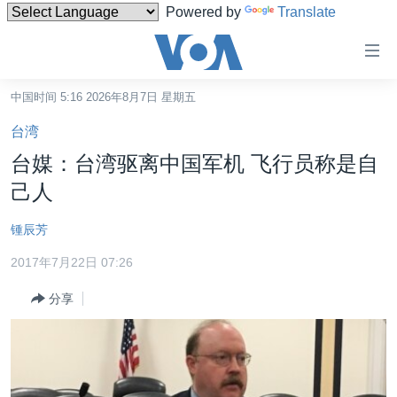
Powered by
Translate
无
障
碍
中国时间 5:16 2026年8月7日 星期五
主页
链
台湾
接
美国
台媒：台湾驱离中国军机 飞行员称是自
跳
中国
己人
转
台湾
到
锺辰芳
内
港澳
容
2017年7月22日 07:26
国际
跳
分享
转
分类新闻
最新国际新闻
到
美中关系
印太
经济·金融·贸易
导
航
热点专题
中东
人权·法律·宗教
跳