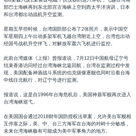
部巴士海峡再到东北部宫古海峡上空到西太平洋演训，日本
和台湾都出动战机升空监测。
星期五早些时候，台湾国防部公布了2张照片，表示中国空
军星期四上午出动多架军机飞越台湾附近上空，台湾也出动
经国号战机升空伴飞，对解放军轰六飞机进行监控。
此前台湾媒体《上报》曾报道说，7月12日中国航母辽宁号
结束香港访问经过台湾海峡北返回航，台湾在监测过程中发
现，美国配备神盾战斗系统的伯克级驱逐舰也同时沿着台海
中线往北航行，对辽宁号进行监测。
报道说，这是自1996年台海危机后，美国神盾军舰再次进入
台湾海峡巡弋。
在美国国会通过2018财年国防授权法草案，允许美台军舰相
互停靠之际，美、中、台三方海军在台海的对峙十分敏感，
未来台湾海峡极有可能成为美中军事角力的地方。