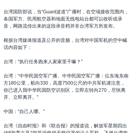
台湾国防部说，当“Guard波道”广播时，在空域接收范围内，
各国军方、民用航空器和地面无线电站台都可以收听或录
音，网路流传出来的这段录音档并非台湾军方所发布。
根据台湾媒体报道及公开的音频，台湾对中国军机的空中喊
话内容如下：
台湾：“执行任务跑来人家家里干嘛？”
台湾：“中华民国空军广播、中华民国空军广播：位东海东南
方180公里，航向330，高度7500公尺的中共军机请注意，
你已进入我中华民国防空识别区，立即左转向270，尽快离
开、立即离开。”
中国：“自己人哪。”
台湾《自由时报》和《联合报》的报道说，解放军星期四出
动8架轰六及2架装设电磁干扰仪器的运八军机，飞越台湾南