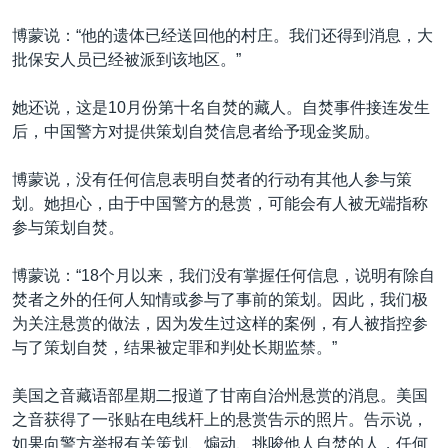
VOA视频
欧洲
科教·文娱·体健
白宫要闻
转
博蒙说：“他的遗体已经送回他的村庄。我们还得到消息，大
到
VOA今日焦点
非洲
军事
国会报道
批保安人员已经被派到该地区。”
检
中文广播
美洲
劳工
美中关系
索
她还说，这是10月份第十名自焚的藏人。自焚事件接连发生
全球议题
环境
美国建国250周年
后，中国警方对提供策划自焚信息者给予现金奖励。
关注我们
埃博拉疫情
博蒙说，没有任何信息表明自焚者的行动有其他人参与策
美国之音专访
划。她担心，由于中国警方的悬赏，可能会有人被无端指称
重要讲话与声明
参与策划自焚。
台海两岸关系
其他语言网站
博蒙说：“18个月以来，我们没有掌握任何信息，说明有除自
南中国海争端
焚者之外的任何人知情或参与了事前的策划。因此，我们极
为关注悬赏的做法，因为发生过这样的案例，有人被指控参
关注西藏
与了策划自焚，结果被定罪和判处长期监禁。”
关注新疆
美国之音藏语部星期二报道了甘南自治州悬赏的消息。美国
GEN Z 看美国
之音获得了一张贴在电线杆上的悬赏告示的照片。告示说，
如果向警方举报有关策划、煽动、挑唆他人自焚的人，任何