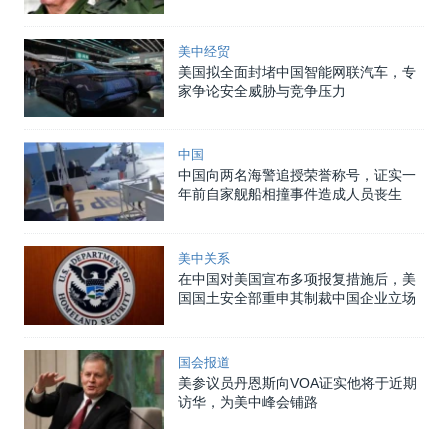
美中经贸
美国拟全面封堵中国智能网联汽车，专
家争论安全威胁与竞争压力
中国
中国向两名海警追授荣誉称号，证实一
年前自家舰船相撞事件造成人员丧生
美中关系
在中国对美国宣布多项报复措施后，美
国国土安全部重申其制裁中国企业立场
国会报道
美参议员丹恩斯向VOA证实他将于近期
访华，为美中峰会铺路