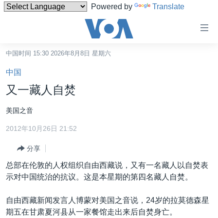
Powered by
Translate
无
障
碍
中国时间 15:30 2026年8月8日 星期六
主页
链
中国
接
美国
又一藏人自焚
跳
中国
转
美国之音
台湾
到
2012年10月26日 21:52
内
港澳
容
分享
国际
跳
总部在伦敦的人权组织自由西藏说，又有一名藏人以自焚表
转
分类新闻
最新国际新闻
示对中国统治的抗议。这是本星期的第四名藏人自焚。
到
美中关系
印太
经济·金融·贸易
导
自由西藏新闻发言人博蒙对美国之音说，24岁的拉莫德森星
航
热点专题
中东
人权·法律·宗教
期五在甘肃夏河县从一家餐馆走出来后自焚身亡。
跳