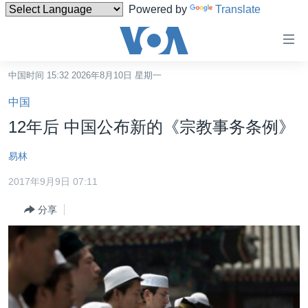
Powered by
Translate
无
障
碍
中国时间 15:32 2026年8月10日 星期一
主页
链
中国
接
美国
12年后 中国公布新的《宗教事务条例》
跳
中国
转
易林
台湾
到
2017年9月9日 07:11
内
港澳
容
分享
国际
跳
转
分类新闻
最新国际新闻
到
美中关系
印太
经济·金融·贸易
导
航
热点专题
中东
人权·法律·宗教
跳