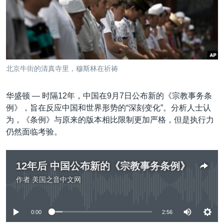
VOA视频
欧洲
科教·文娱·体健
白宫要闻
转
到
VOA今日焦点
非洲
军事
国会报道
检
中文广播
美洲
劳工
美中关系
索
全球议题
环境
美国建国250周年
关注我们
北京牛街的清真寺里，穆斯林在祈祷
埃博拉疫情
美国之音专访
华盛顿 —
时隔12年，中国在9月7日公布新的《宗教事务条
例》，旨在反应中国和世界形势的“深刻变化”。分析人士认
重要讲话与声明
为，《条例》与原来的版本相比限制更加严格，但是执行力
台海两岸关系
仍然面临考验。
其他语言网站
南中国海争端
12年后 中国公布新的《宗教事务条例》
关注西藏
作者
美国之音中文网
关注新疆
没有媒体可用资源
GEN Z 看美国
0:00
2:56