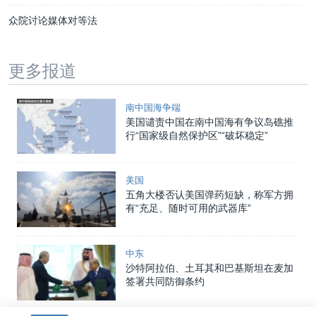
众院讨论媒体对等法
更多报道
南中国海争端
美国谴责中国在南中国海有争议岛礁推
行“国家级自然保护区”“破坏稳定”
美国
五角大楼否认美国弹药短缺，称军方拥
有“充足、随时可用的武器库”
中东
沙特阿拉伯、土耳其和巴基斯坦在麦加
签署共同防御条约