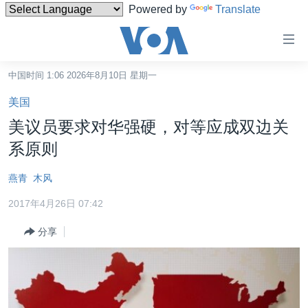
Powered by
Translate
无
障
碍
中国时间 1:06 2026年8月10日 星期一
主页
链
美国
接
美国
美议员要求对华强硬，对等应成双边关
跳
中国
系原则
转
台湾
到
燕青
木风
内
港澳
容
2017年4月26日 07:42
国际
跳
分享
转
分类新闻
最新国际新闻
到
美中关系
印太
经济·金融·贸易
导
航
热点专题
中东
人权·法律·宗教
跳