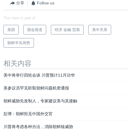
分享
Follow us
This item is part of
美国
国会报道
经济·金融·贸易
美中关系
朝鲜半岛局势
相关内容
美中将举行四轮会谈 川普预计11月访华
美参议员罕见听取朝鲜问题机密通报
朝鲜威胁先发制人，专家建议美与其接触
彭博：朝鲜拒见中国外交官
川普将考虑各种办法，消除朝鲜核威胁