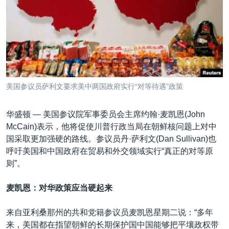
VOA视频
欧洲
科教·文娱·体健
白宫要闻
转
到
VOA今日焦点
非洲
军事
国会报道
检
中文广播
美洲
劳工
美中关系
索
全球议题
环境
美国建国250周年
关注我们
埃博拉疫情
美国参议员萨利文要求美中两国政府实行“对等待遇”政策
美国之音专访
华盛顿 —
美国参议院军事委员会主席约翰·麦凯恩(John
重要讲话与声明
McCain)表示，他将促使川普行政当局在朝鲜核问题上对中
台海两岸关系
其他语言网站
国采取更加强硬的路线。参议员丹·萨利文(Dan Sullivan)也
呼吁美国和中国政府在贸易和外交领域实行“真正的对等原
南中国海争端
则”。
关注西藏
麦凯恩：对华政策应当硬起来
关注新疆
GEN Z 看美国
来自亚利桑那州的共和党籍参议员麦凯恩星期二说：“多年
来，美国都在指望朝鲜的长期保护国中国能够把平壤政权带