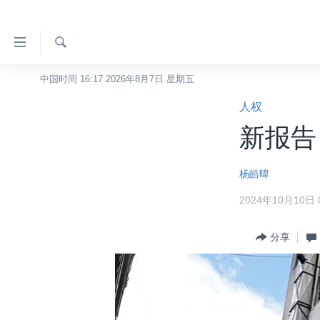
无
障
碍
检
中国时间 16:17 2026年8月7日 星期五
主页
索
链
人权
美国
接
新报告
中国
跳
转
台湾
杨皓暐
到
港澳
内
2024年10月10日 0
容
国际
跳
分类新闻
分享
最新国际新闻
转
到
美中关系
印太
经济·金融·贸易
导
热点专题
中东
人权·法律·宗教
航
跳
VOA视频
欧洲
科教·文娱·体健
白宫要闻