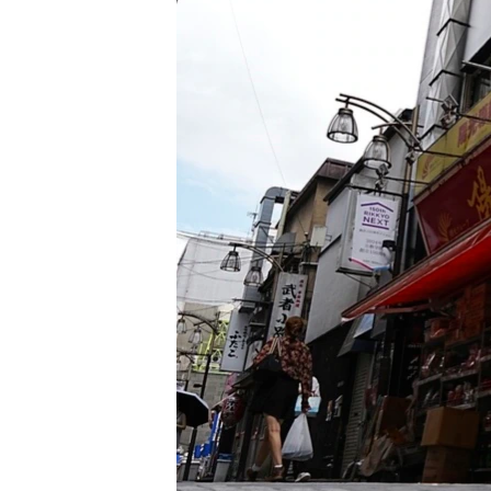
转
VOA今日焦点
非洲
军事
国会报道
到
检
中文广播
美洲
劳工
美中关系
索
全球议题
环境
美国建国250周年
埃博拉疫情
美国之音专访
重要讲话与声明
台海两岸关系
南中国海争端
关注西藏
关注新疆
GEN Z 看美国