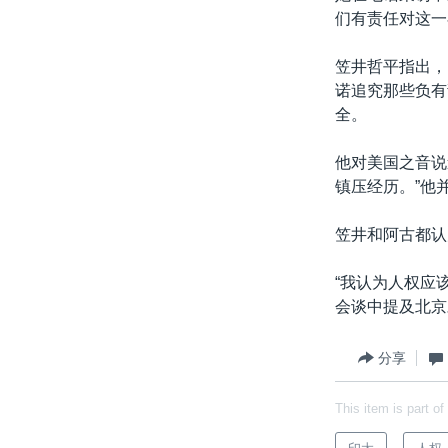
们有责任对这一
笠井哲平指出，
诺追究那些负有
全。
他对美国之音说
镇压经历。”他
笠井和阿古都认
“我认为人权应
会谈中提及北京
分享
This item is part of