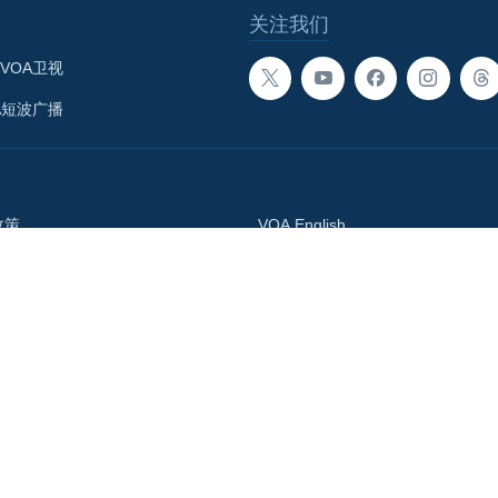
关注我们
VOA卫视
A短波广播
政策
VOA English
体总署
བོད་ཡིག
Media Relations
語網
Accessibility