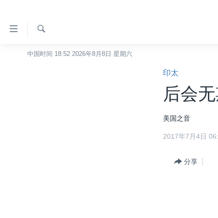
无
障
碍
检
中国时间 18:52 2026年8月8日 星期六
主页
索
链
印太
美国
接
后会无
中国
跳
转
台湾
美国之音
到
港澳
内
2017年7月4日 06:
容
国际
跳
分类新闻
分享
最新国际新闻
转
到
美中关系
印太
经济·金融·贸易
导
热点专题
中东
人权·法律·宗教
航
跳
VOA视频
欧洲
科教·文娱·体健
白宫要闻