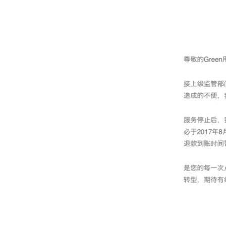
转
VOA今日焦点
非洲
军事
国会报道
到
检
中文广播
美洲
劳工
美中关系
索
全球议题
环境
美国建国250周年
埃博拉疫情
美国之音专访
重要讲话与声明
台海两岸关系
南中国海争端
关注西藏
关注新疆
GEN Z 看美国