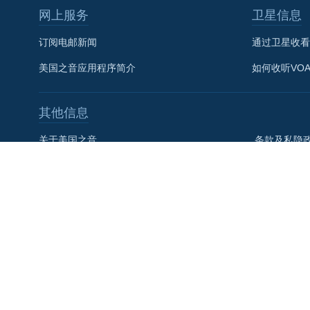
网上服务
卫星信息
关注我们
订阅电邮新闻
通过卫星收看
美国之音应用程序简介
如何收听VO
其他信息
其他语言网站
关于美国之音
条款及私隐
联系我们
美国全球媒
VOA+
社论
美国之音宪章
美國之音粵