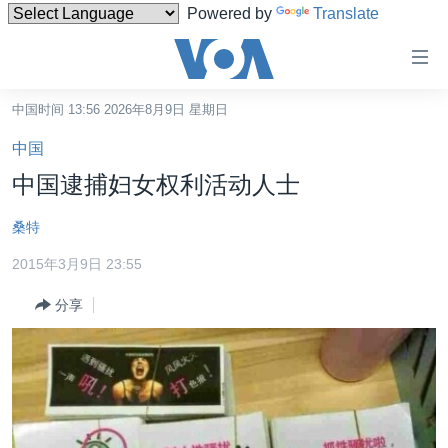
Powered by
Translate
无
障
碍
中国时间 13:56 2026年8月9日 星期日
主页
链
中国
接
美国
中国逮捕妇女权利活动人士
跳
中国
转
桑特
台湾
到
2015年3月9日 23:55
内
港澳
容
分享
国际
跳
转
分类新闻
最新国际新闻
到
美中关系
印太
经济·金融·贸易
导
航
热点专题
中东
人权·法律·宗教
跳