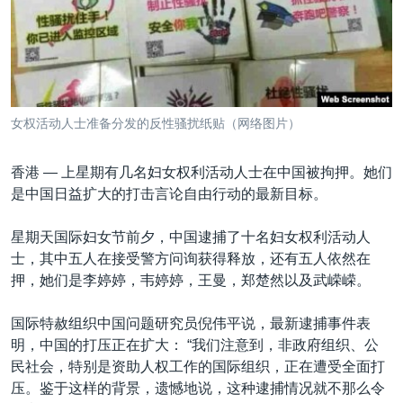
VOA视频
欧洲
科教·文娱·体健
白宫要闻
转
到
VOA今日焦点
非洲
军事
国会报道
检
中文广播
美洲
劳工
美中关系
索
全球议题
环境
美国建国250周年
关注我们
女权活动人士准备分发的反性骚扰纸贴（网络图片）
埃博拉疫情
美国之音专访
香港 —
上星期有几名妇女权利活动人士在中国被拘押。她们
是中国日益扩大的打击言论自由行动的最新目标。
重要讲话与声明
台海两岸关系
星期天国际妇女节前夕，中国逮捕了十名妇女权利活动人
其他语言网站
士，其中五人在接受警方问询获得释放，还有五人依然在
南中国海争端
押，她们是李婷婷，韦婷婷，王曼，郑楚然以及武嵘嵘。
关注西藏
国际特赦组织中国问题研究员倪伟平说，最新逮捕事件表
关注新疆
明，中国的打压正在扩大： “我们注意到，非政府组织、公
GEN Z 看美国
民社会，特别是资助人权工作的国际组织，正在遭受全面打
压。鉴于这样的背景，遗憾地说，这种逮捕情况就不那么令