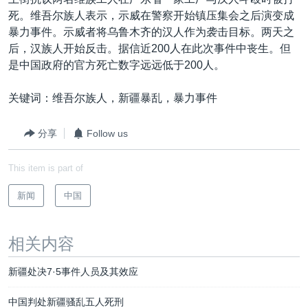
VOA视频
欧洲
科教·文娱·体健
白宫要闻
转
死。维吾尔族人表示，示威在警察开始镇压集会之后演变成
到
VOA今日焦点
非洲
军事
国会报道
暴力事件。示威者将乌鲁木齐的汉人作为袭击目标。两天之
检
后，汉族人开始反击。据信近200人在此次事件中丧生。但
中文广播
美洲
劳工
美中关系
索
是中国政府的官方死亡数字远远低于200人。
全球议题
环境
美国建国250周年
关注我们
关键词：维吾尔族人，新疆暴乱，暴力事件
埃博拉疫情
美国之音专访
分享
Follow us
重要讲话与声明
This item is part of
台海两岸关系
其他语言网站
新闻
中国
南中国海争端
关注西藏
相关内容
关注新疆
新疆处决7·5事件人员及其效应
GEN Z 看美国
中国判处新疆骚乱五人死刑