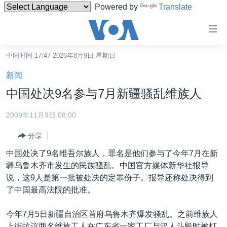
Powered by
Translate
无
障
碍
中国时间 17:47 2026年8月9日 星期日
主页
链
新闻
接
美国
中国处决9名参与7月新疆骚乱维族人
跳
中国
转
2009年11月9日 08:00
台湾
到
分享
内
港澳
容
中国处决了9名维吾尔族人，罪名是他们参与了今年7月在新
国际
跳
疆乌鲁木齐市发生的民族骚乱。中国官方媒体新华社报导
转
分类新闻
最新国际新闻
说，这9人是第一批被处决的定罪份子。报导还称处决得到
到
了中国最高法院的批准。
美中关系
印太
经济·金融·贸易
导
航
热点专题
中东
人权·法律·宗教
今年7月5日新疆自治区首府乌鲁木齐爆发骚乱。之前维族人
跳
上街抗议两名维族工人在广东省一家工厂与汉人斗殴时被打