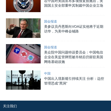
在中国对美国宣布多项报复措施后，美
国国土安全部重申其制裁中国企业立场
国会报道
美参议员丹恩斯向VOA证实他将于近期
访华，为美中峰会铺路
国会报道
美众院中国问题特设委员会：中国电信
企业在美监管牌照被吊销后仍留驻美国
网络基础设施
中国
中国出入境新规引持续关注 分析：边控
管理恐成“黑洞”
关注我们