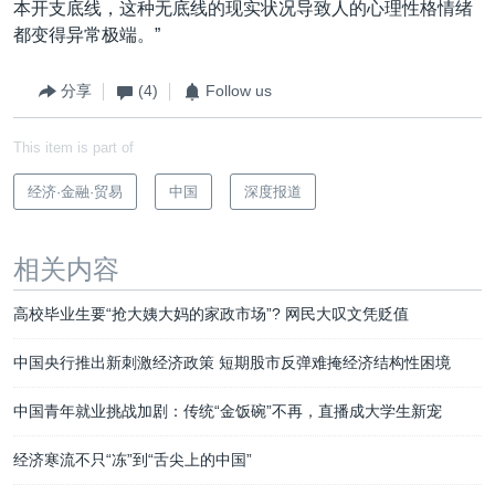
本开支底线，这种无底线的现实状况导致人的心理性格情绪
都变得异常极端。”
分享
(4)
Follow us
This item is part of
经济·金融·贸易
中国
深度报道
相关内容
高校毕业生要“抢大姨大妈的家政市场”? 网民大叹文凭贬值
中国央行推出新刺激经济政策 短期股市反弹难掩经济结构性困境
中国青年就业挑战加剧：传统“金饭碗”不再，直播成大学生新宠
经济寒流不只“冻”到“舌尖上的中国”