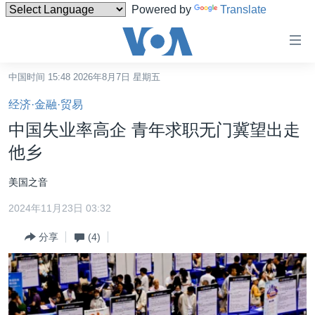
Powered by
Translate
无
障
碍
中国时间 15:48 2026年8月7日 星期五
主页
链
经济·金融·贸易
接
美国
中国失业率高企 青年求职无门冀望出走
跳
中国
他乡
转
台湾
到
美国之音
内
港澳
容
2024年11月23日 03:32
国际
跳
分享
(4)
转
分类新闻
最新国际新闻
到
美中关系
印太
经济·金融·贸易
导
航
热点专题
中东
人权·法律·宗教
跳