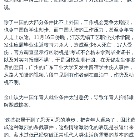
说。
除了中国的大部分条件比不上外国，工作机会竞争太剧烈，
也令中国留学生却步。而中国大陆的工作压力，甚至令年青
人走上歧途。11月16日傍晚，江苏无锡工艺职业技术学院，
发生应届毕业生返校持刀杀人，造成至少8人死亡，17人受
伤，官方调查显示行凶动机是“考试不合格未拿到毕业证书，
以及对实习报酬不满”，于是回校发泄行凶。在无锡发生惨案
后的翌日，广州的广东工业大学又发生留宿学生伤人事件，
从路人拍摄的视频片段中见到有伤者倒在血泊中，伤势及动
机不明。
金山认为中国年青人就业条件太过恶劣，导致年青人抑郁难
解酿成惨案。
“这些都属于到了忍无可忍的地步，把青年人逼急了，因此造
成这种激烈的杀戮事件，这些情绪激动化的表现是被逼出来
的。薪水过低已经突破正常现代人类生活所需要的基本的成