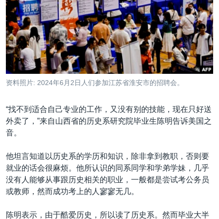
VOA视频
欧洲
科教·文娱·体健
白宫要闻
转
到
VOA今日焦点
非洲
军事
国会报道
检
中文广播
美洲
劳工
美中关系
索
全球议题
环境
美国建国250周年
关注我们
埃博拉疫情
资料照片: 2024年6月2日人们参加江苏省淮安市的招聘会。
美国之音专访
“找不到适合自己专业的工作，又没有别的技能，现在只好送
重要讲话与声明
外卖了，”来自山西省的历史系研究院毕业生陈明告诉美国之
台海两岸关系
其他语言网站
音。
南中国海争端
他坦言知道以历史系的学历和知识，除非拿到教职，否则要
关注西藏
就业的话会很麻烦。他所认识的同系同学和学弟学妹，几乎
没有人能够从事跟历史相关的职业，一般都是尝试考公务员
关注新疆
或教师，然而成功考上的人寥寥无几。
GEN Z 看美国
陈明表示，由于酷爱历史，所以读了历史系。然而毕业大半